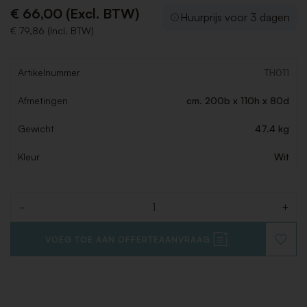
€ 66,00 (Excl. BTW)
Huurprijs voor 3 dagen
€ 79,86 (Incl. BTW)
Artikelnummer
TH011
Afmetingen
cm. 200b x 110h x 80d
Gewicht
47.4 kg
Kleur
Wit
-
+
Aantal
VOEG TOE AAN OFFERTEAANVRAAG
VOEG
TOE
AAN
VERLAN