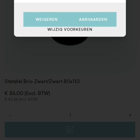
WEIGEREN
AANVAARDEN
WIJZIG VOORKEUREN
Statafel Brio Zwart/Zwart 80x110
€ 36,00 (Excl. BTW)
€ 43,56 (Incl. BTW)
-
+
Aantal