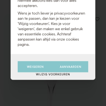
hiermee akkoord kies dan voor alles
accepteren.
Wens je toch liever je privacyvoorkeuren
aan te passen, dan kan je kiezen voor
VOEG
'Wijzig voorkeuren'. Kies je voor
TOE
'weigeren', dan maken we enkel gebruik
AAN
VERLAN
van essentiële cookies. Achteraf
aanpassen kan altijd via onze cookies
pagina.
WEIGEREN
AANVAARDEN
WIJZIG VOORKEUREN