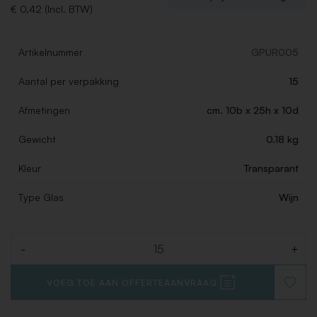
€ 0,42 (Incl. BTW)
Artikelnummer
GPUR005
Aantal per verpakking
15
Afmetingen
cm. 10b x 25h x 10d
Gewicht
0.18 kg
Kleur
Transparant
Type Glas
Wijn
-
+
Aantal
VOEG TOE AAN OFFERTEAANVRAAG
VOEG
TOE
AAN