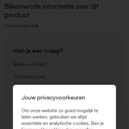
VERLAN
Bijkomende informatie over dit
product
Verhuurd per bak
Heb je een vraag?
Bekijk onze FAQ
Contacteer ons
Bel ons op éen van onze locaties
Jouw privacyvoorkeuren
Om onze website zo goed mogelijk te
laten werken, gebruiken we altijd
essentiële en analytische cookies. Ben je
Gerelateerde producten