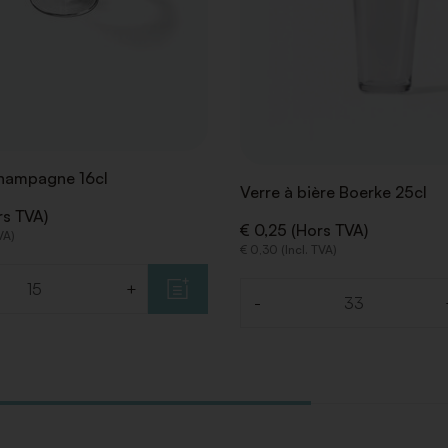
hampagne 16cl
Verre à bière Boerke 25cl
rs TVA)
€ 0,25 (Hors TVA)
VA)
€ 0,30 (Incl. TVA)
+
-
Quantité