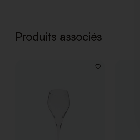
Produits associés
AJOUTER
À
LA
LISTE
DE
SOUHAITS