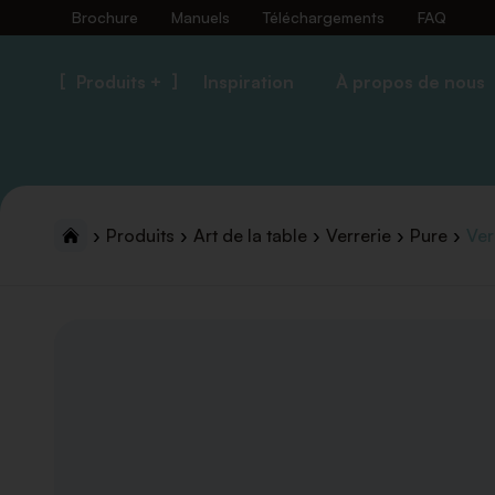
Brochure
Manuels
Téléchargements
FAQ
Produits +
Inspiration
À propos de nous
Produits
Art de la table
Verrerie
Pure
Ver