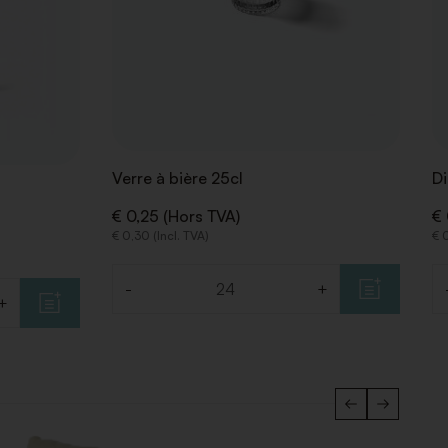
Verre à bière 25cl
Di
€ 0,25 (Hors TVA)
€ 
€ 0,30 (Incl. TVA)
€ 0
-
+
Quantité
Q
+