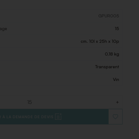
GPUR005
lage
15
cm. 10l x 25h x 10p
0.18 kg
Transparent
Vin
+
 À LA DEMANDE DE DEVIS
AJOUTER
À
LA
LISTE