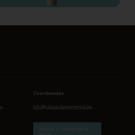
Coordonnées
info@classicdesignrental.be
ts
HEURES D'OUVERTURE &
INFOS