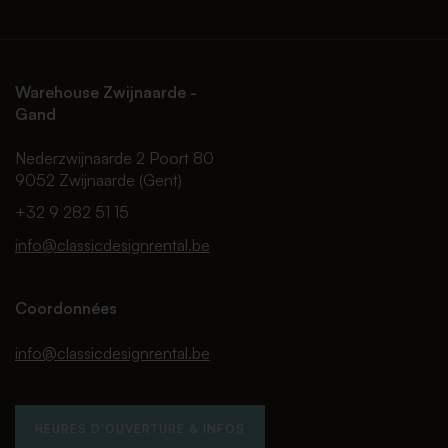
Warehouse Zwijnaarde -
Gand
Nederzwijnaarde 2 Poort 80
9052 Zwijnaarde (Gent)
+32 9 282 51 15
info@classicdesignrental.be
Coordonnées
info@classicdesignrental.be
HEURES D'OUVERTURE & INFOS