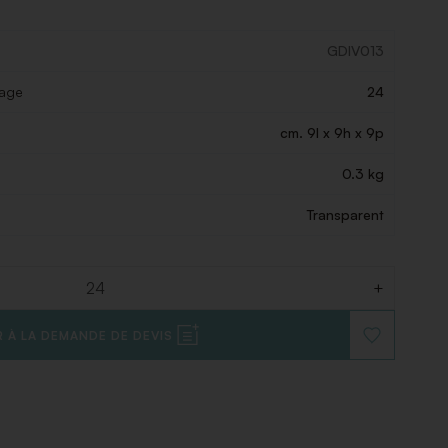
GDIV013
lage
24
cm. 9l x 9h x 9p
0.3 kg
Transparent
+
 À LA DEMANDE DE DEVIS
AJOUTER
À
LA
LISTE
DE
SOUHAITS