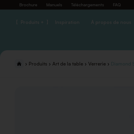
Brochure
Manuels
Téléchargements
FAQ
Produits +
Inspiration
À propos de nous
Produits
Art de la table
Verrerie
Diamond S