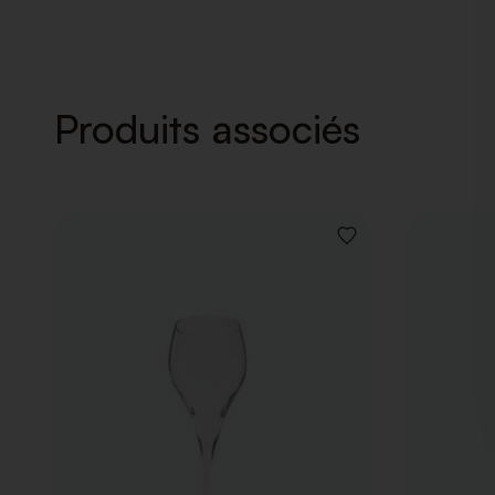
Produits associés
AJOUTER
À
LA
LISTE
DE
SOUHAITS