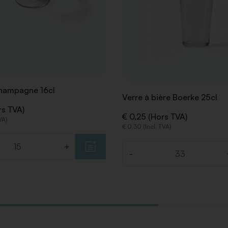
hampagne 16cl
Verre à bière Boerke 25cl
rs TVA)
€ 0,25 (Hors TVA)
VA)
€ 0,30 (Incl. TVA)
+
-
Quantité