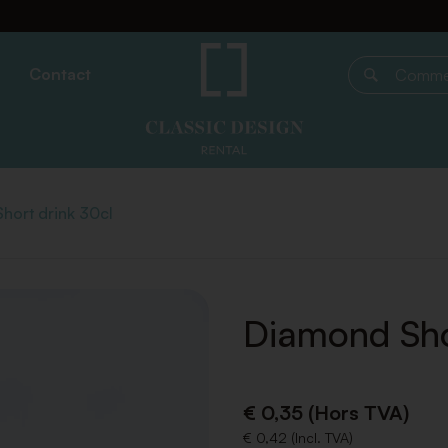
Contact
Commencer 
hort drink 30cl
Diamond Sho
€ 0,35 (Hors TVA)
€ 0,42 (Incl. TVA)