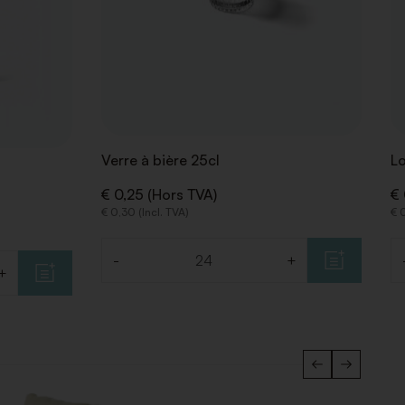
Verre à bière 25cl
Lo
€ 0,25 (Hors TVA)
€ 
€ 0,30 (Incl. TVA)
€ 0
-
+
Quantité
Q
+