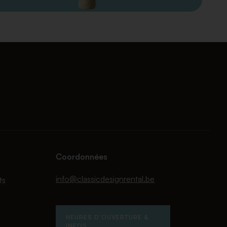
Coordonnées
info@classicdesignrental.be
ts
HEURES D'OUVERTURE &
INFOS