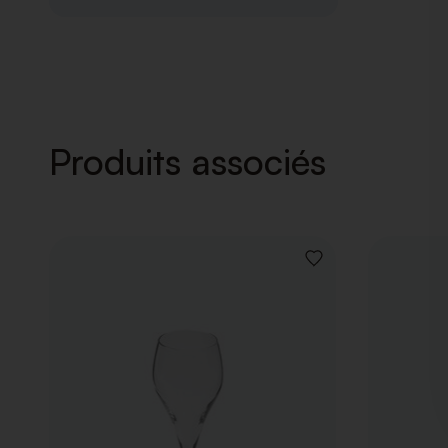
Produits associés
AJOUTER
À
LA
LISTE
DE
SOUHAITS