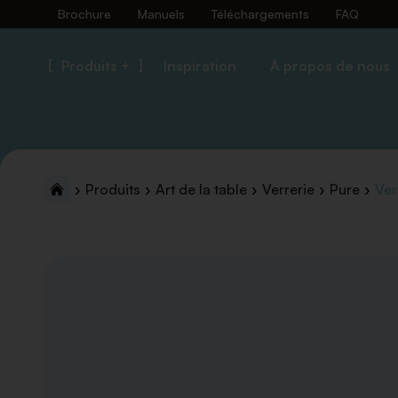
Brochure
Manuels
Téléchargements
FAQ
Produits +
Inspiration
À propos de nous
Produits
Art de la table
Verrerie
Pure
Ver