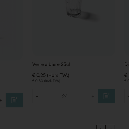
Verre à bière 25cl
Di
€ 0,25 (Hors TVA)
€ 
€ 0,30 (Incl. TVA)
€ 0
-
+
Quantité
Q
+