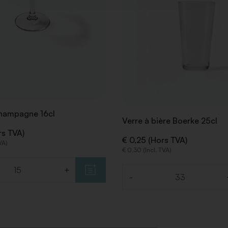
hampagne 16cl
Verre à bière Boerke 25cl
rs TVA)
€ 0,25 (Hors TVA)
VA)
€ 0,30 (Incl. TVA)
+
-
Quantité