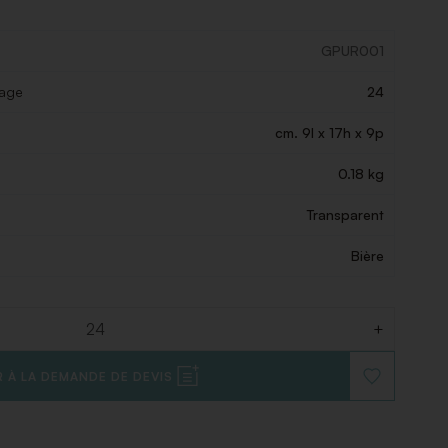
GPUR001
lage
24
cm. 9l x 17h x 9p
0.18 kg
Transparent
Bière
+
 À LA DEMANDE DE DEVIS
AJOUTER
À
LA
LISTE