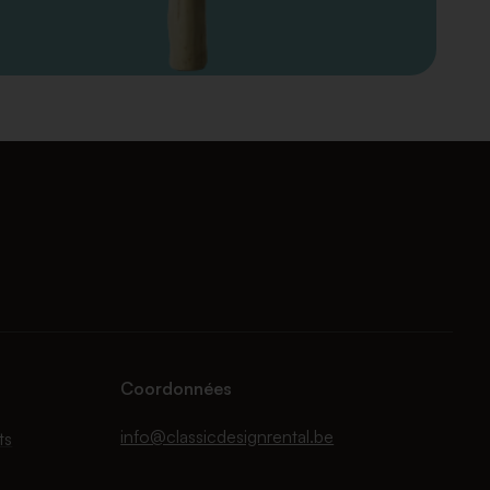
Coordonnées
info@classicdesignrental.be
ts