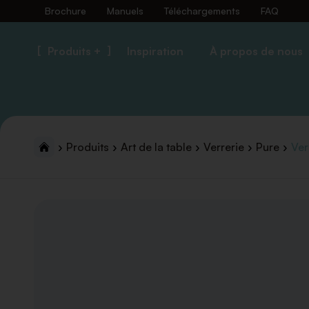
Brochure
Manuels
Téléchargements
FAQ
Produits +
Inspiration
À propos de nous
Produits
Art de la table
Verrerie
Pure
Ver