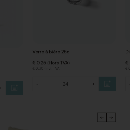
Verre à bière 25cl
Di
€ 0,25 (Hors TVA)
€ 
€ 0,30 (Incl. TVA)
€ 0
-
+
Quantité
Q
+