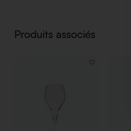
Produits associés
AJOUTER
À
LA
LISTE
DE
SOUHAITS