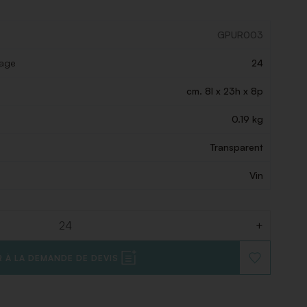
GPUR003
lage
24
cm. 8l x 23h x 8p
0.19 kg
Transparent
Vin
+
 À LA DEMANDE DE DEVIS
AJOUTER
À
LA
LISTE