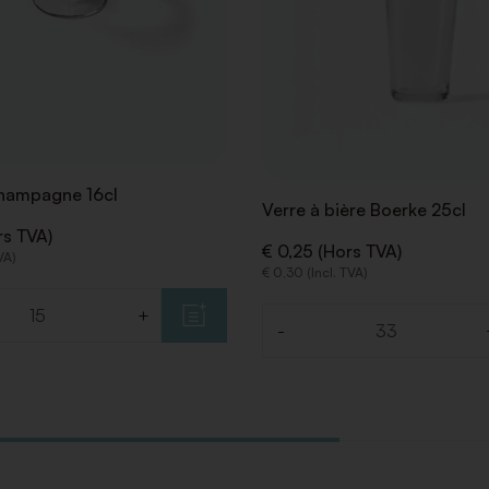
hampagne 16cl
Verre à bière Boerke 25cl
rs TVA)
€ 0,25 (Hors TVA)
VA)
€ 0,30 (Incl. TVA)
+
-
Quantité