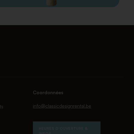
Coordonnées
info@classicdesignrental.be
ts
HEURES D'OUVERTURE &
INFOS