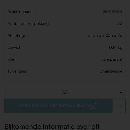
Artikelnummer
GCAB004
Aantal per verpakking
33
Afmetingen
cm. 7b x 23h x 7d
Gewicht
0.14 kg
Kleur
Transparant
Type Glas
Champagne
-
+
Aantal
VOEG TOE AAN OFFERTEAANVRAAG
VOEG
TOE
AAN
VERLAN
Bijkomende informatie over dit