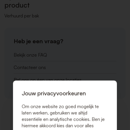
product
Verhuurd per bak
Heb je een vraag?
Bekijk onze FAQ
Contacteer ons
Bel ons op éen van onze locaties
Jouw privacyvoorkeuren
Om onze website zo goed mogelijk te
laten werken, gebruiken we altijd
Gerelateerde producten
essentiële en analytische cookies. Ben je
hiermee akkoord kies dan voor alles