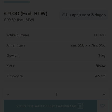
€ 9,00 (Excl. BTW)
Huurprijs voor 3 dagen
€ 10,89 (Incl. BTW)
Artikelnummer
FC038
Afmetingen
cm. 55b x 77h x 55d
Gewicht
7 kg
Kleur
Blauw
Zithoogte
46 cm
-
+
Aantal
VOEG TOE AAN OFFERTEAANVRAAG
VOEG