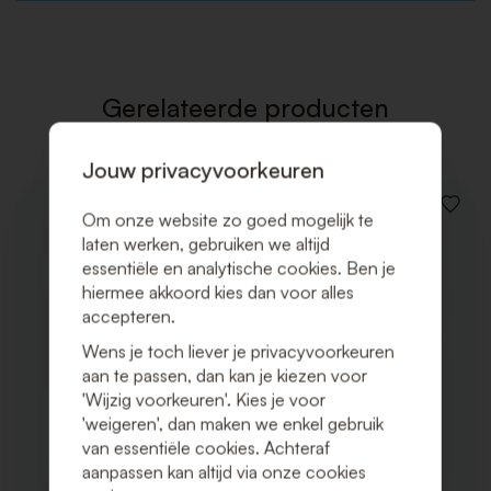
TOE
AAN
VERLAN
Gerelateerde producten
Jouw privacyvoorkeuren
VOEG
Om onze website zo goed mogelijk te
TOE
laten werken, gebruiken we altijd
AAN
essentiële en analytische cookies. Ben je
VERLAN
hiermee akkoord kies dan voor alles
accepteren.
Wens je toch liever je privacyvoorkeuren
aan te passen, dan kan je kiezen voor
'Wijzig voorkeuren'. Kies je voor
'weigeren', dan maken we enkel gebruik
van essentiële cookies. Achteraf
aanpassen kan altijd via onze cookies