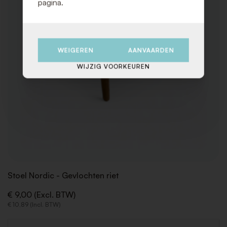
pagina.
WEIGEREN
AANVAARDEN
WIJZIG VOORKEUREN
Stoel Nordic - Gevlochten riet
€ 9,00 (Excl. BTW)
€ 10,89 (Incl. BTW)