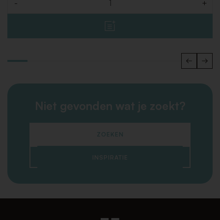
-
+
Aantal
Niet gevonden wat je zoekt?
ZOEKEN
INSPIRATIE