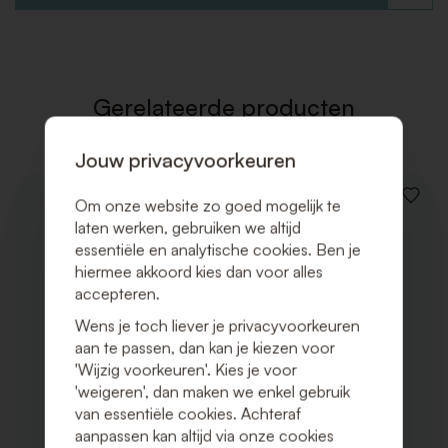
TOE
AAN
VERLAN
Gerelateerde producten
Jouw privacyvoorkeuren
VOEG
Om onze website zo goed mogelijk te
TOE
laten werken, gebruiken we altijd
AAN
essentiële en analytische cookies. Ben je
VERLAN
hiermee akkoord kies dan voor alles
accepteren.
Wens je toch liever je privacyvoorkeuren
aan te passen, dan kan je kiezen voor
'Wijzig voorkeuren'. Kies je voor
'weigeren', dan maken we enkel gebruik
van essentiële cookies. Achteraf
aanpassen kan altijd via onze cookies