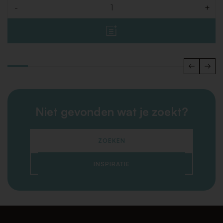
-
+
Aantal
Niet gevonden wat je zoekt?
ZOEKEN
INSPIRATIE