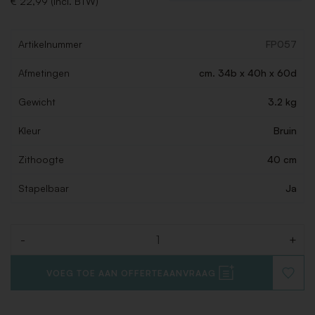
€ 22,99 (Incl. BTW)
Artikelnummer
FP057
Afmetingen
cm. 34b x 40h x 60d
Gewicht
3.2 kg
Kleur
Bruin
Zithoogte
40 cm
Stapelbaar
Ja
-
+
Aantal
VOEG TOE AAN OFFERTEAANVRAAG
VOEG
TOE
AAN
VERLAN