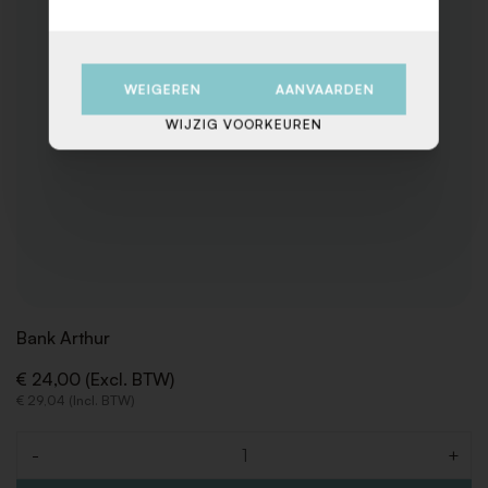
WEIGEREN
AANVAARDEN
WIJZIG VOORKEUREN
Bank Arthur
€ 24,00 (Excl. BTW)
€ 29,04 (Incl. BTW)
-
+
Aantal