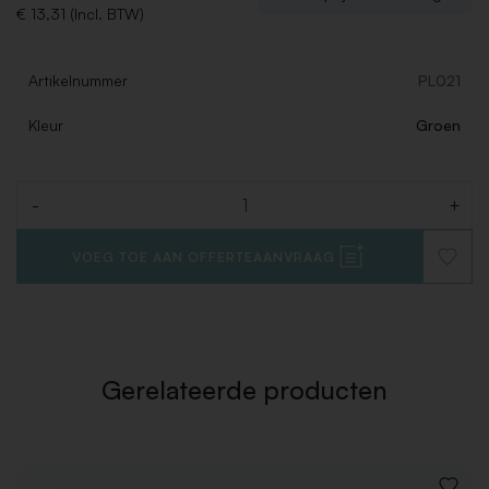
€ 13,31 (Incl. BTW)
Artikelnummer
PL021
Kleur
Groen
-
+
Aantal
VOEG TOE AAN OFFERTEAANVRAAG
VOEG
TOE
AAN
VERLAN
Gerelateerde producten