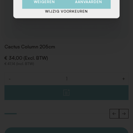
WEIGEREN
AANVAARDEN
WIJZIG VOORKEUREN
Cactus Column 205cm
€ 34,00 (Excl. BTW)
€ 41,14 (Incl. BTW)
-
+
Aantal