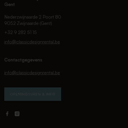
Gent
Nederzwijnaarde 2 Poort 80
9052 Zwijnaarde (Gent)
+32 9 282 51 15
info@classicdesignrental.be
Contactgegevens
info@classicdesignrental.be
OPENINGSUREN & INFO
Facebook
Instagram
Classic
Classic
Design
Design