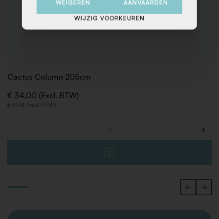
WEIGEREN
AANVAARDEN
WIJZIG VOORKEUREN
Cactus Column 205cm
€ 34,00 (Excl. BTW)
€ 41,14 (Incl. BTW)
-
+
Aantal