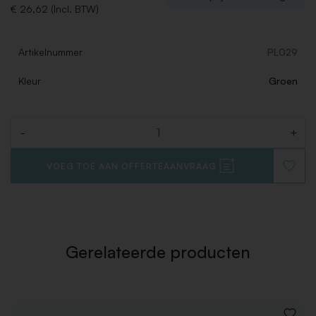
€ 26,62 (Incl. BTW)
Artikelnummer
PL029
Kleur
Groen
-
+
Aantal
VOEG TOE AAN OFFERTEAANVRAAG
VOEG
TOE
AAN
VERLAN
Gerelateerde producten