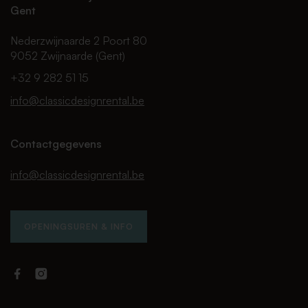
Gent
Nederzwijnaarde 2 Poort 80
9052 Zwijnaarde (Gent)
+32 9 282 51 15
info@classicdesignrental.be
Contactgegevens
info@classicdesignrental.be
OPENINGSUREN & INFO
Facebook
Instagram
Classic
Classic
Design
Design