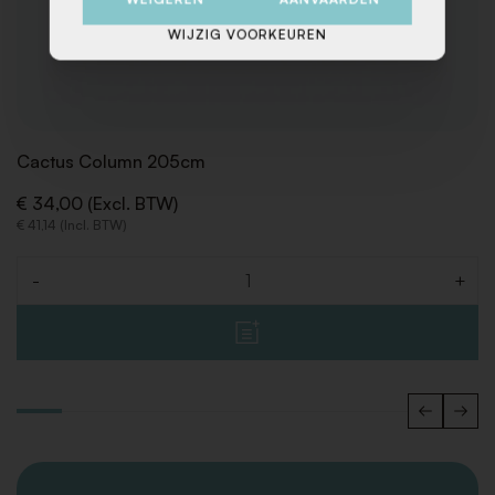
WIJZIG VOORKEUREN
Cactus Column 205cm
€ 34,00 (Excl. BTW)
€ 41,14 (Incl. BTW)
-
+
Aantal