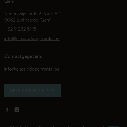
Gent
Nederzwijnaarde 2 Poort 80
9052 Zwijnaarde (Gent)
+32 9 282 51 15
info@classicdesignrental.be
Contactgegevens
info@classicdesignrental.be
OPENINGSUREN & INFO
Facebook
Instagram
Classic
Classic
Design
Design