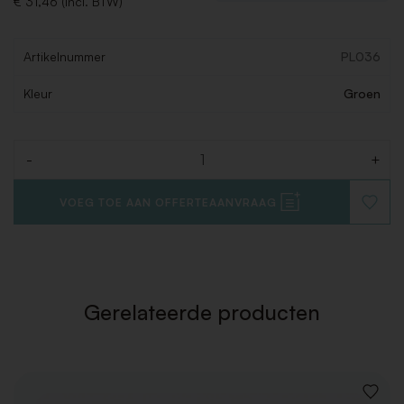
€ 31,46 (Incl. BTW)
Artikelnummer
PL036
Kleur
Groen
-
+
Aantal
VOEG TOE AAN OFFERTEAANVRAAG
VOEG
TOE
AAN
VERLAN
Gerelateerde producten
VOEG