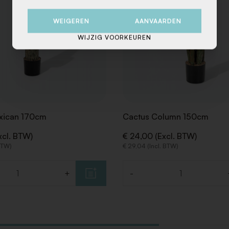
WEIGEREN
AANVAARDEN
WIJZIG VOORKEUREN
xican 170cm
Cactus Column 150cm
xcl. BTW)
€ 24,00 (Excl. BTW)
 BTW)
€ 29,04 (Incl. BTW)
+
-
Aantal