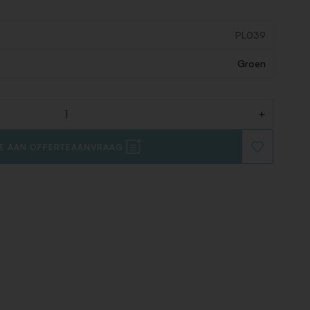
PL039
Groen
+
E AAN OFFERTEAANVRAAG
VOEG
TOE
AAN
VERLANGLIJ