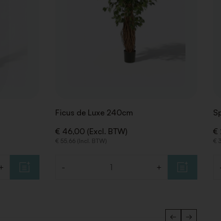
Ficus de Luxe 240cm
Sp
€ 46,00 (Excl. BTW)
€ 
€ 55,66 (Incl. BTW)
€ 3
+
-
+
Aantal
Aa