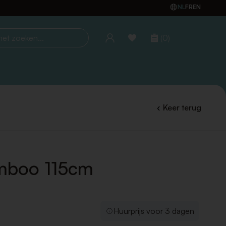
NL
FR
EN
(0)
oeken...
Keer terug
mboo 115cm
Huurprijs voor 3 dagen