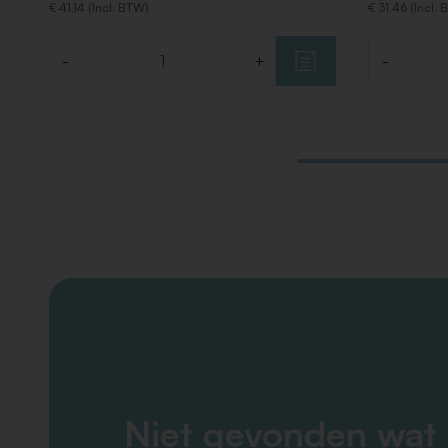
€ 41,14 (Incl. BTW)
€ 31,46 (Incl.
-
+
-
Aantal
Aantal
Niet gevonden wat 