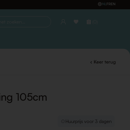
NL
FR
EN
(0)
oeken...
Keer terug
ing 105cm
Huurprijs voor 3 dagen