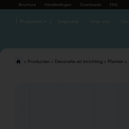
Brochure
Handleidingen
Downloads
FAQ
Producten +
Inspiratie
Over ons
Con
Producten
Decoratie en Inrichting
Planten