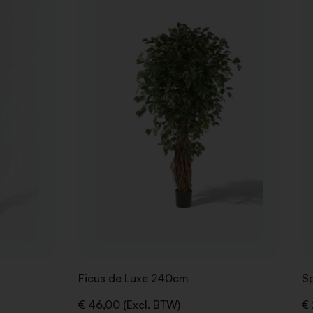
TOE
TOE
AAN
AAN
VERLANGLIJST
VERLANGLIJ
Ficus de Luxe 240cm
Sp
€ 46,00 (Excl. BTW)
€ 