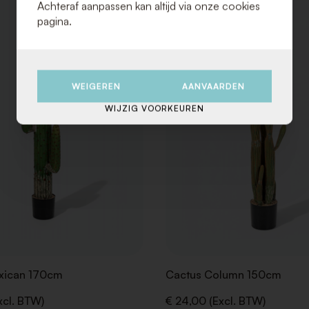
Achteraf aanpassen kan altijd via onze cookies
TOE
AAN
pagina.
VERLANGLIJST
WEIGEREN
AANVAARDEN
WIJZIG VOORKEUREN
xican 170cm
Cactus Column 150cm
xcl. BTW)
€ 24,00 (Excl. BTW)