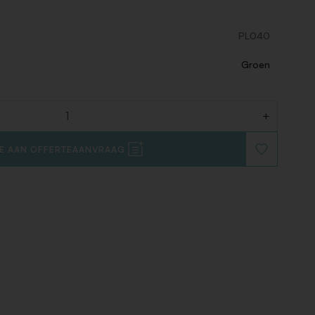
PL040
Groen
+
E AAN OFFERTEAANVRAAG
VOEG
TOE
AAN
VERLANGLIJ