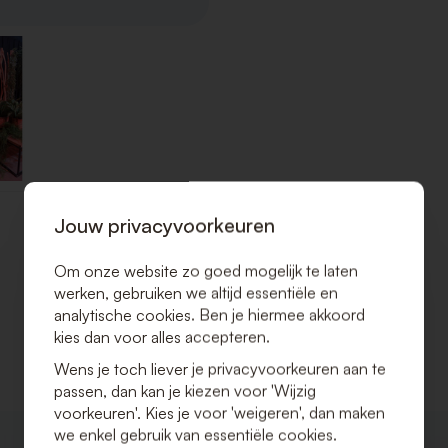
Jouw privacyvoorkeuren
Om onze website zo goed mogelijk te laten
werken, gebruiken we altijd essentiële en
analytische cookies. Ben je hiermee akkoord
kies dan voor alles accepteren.
Wens je toch liever je privacyvoorkeuren aan te
passen, dan kan je kiezen voor 'Wijzig
voorkeuren'. Kies je voor 'weigeren', dan maken
we enkel gebruik van essentiële cookies.
VOEG