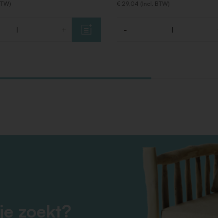
 BTW)
€ 29,04 (Incl. BTW)
+
-
Aantal
je zoekt?