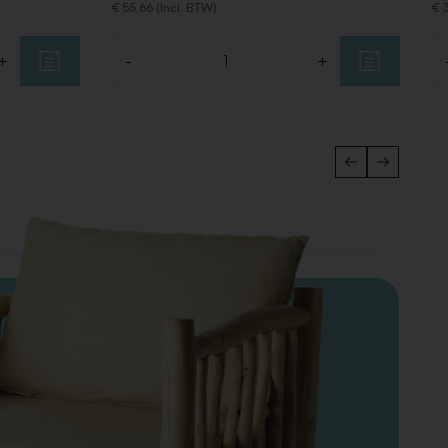
€ 55,66 (Incl. BTW)
€ 3
+
-
+
Aantal
Aa