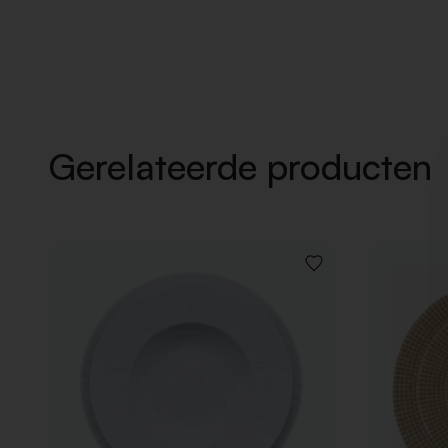
Gerelateerde producten
VOEG
TOE
AAN
VERLANGLIJST