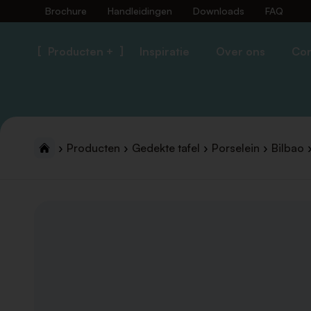
Brochure
Handleidingen
Downloads
FAQ
Producten +
Inspiratie
Over ons
Con
Producten
Gedekte tafel
Porselein
Bilbao