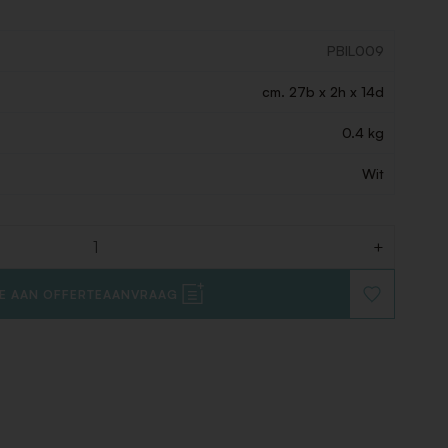
PBIL009
cm. 27b x 2h x 14d
0.4 kg
Wit
+
E AAN OFFERTEAANVRAAG
VOEG
TOE
AAN
VERLANGLIJ