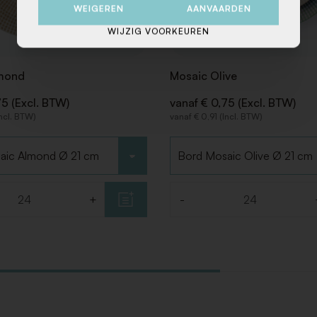
WEIGEREN
AANVAARDEN
WIJZIG VOORKEUREN
mond
Mosaic Olive
75 (Excl. BTW)
vanaf € 0,75 (Excl. BTW)
Incl. BTW)
vanaf € 0,91 (Incl. BTW)
Kies type
+
-
Aantal