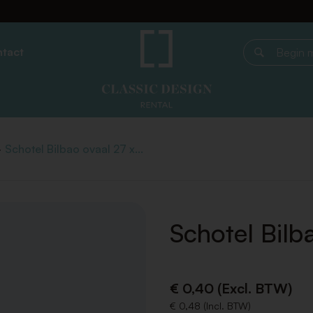
tact
Begin met z
Schotel Bilbao ovaal 27 x...
Schotel Bilb
€ 0,40 (Excl. BTW)
€ 0,48 (Incl. BTW)