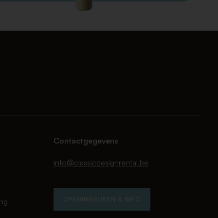
Contactgegevens
info@classicdesignrental.be
OPENINGSUREN & INFO
ing