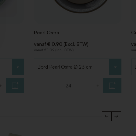
Pearl Ostra
Ce
vanaf € 0,90 (Excl. BTW)
va
vanaf € 1,09 (Incl. BTW)
va
Kies type
Ki
+
-
+
Aantal
Aa