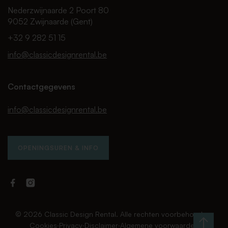
Nederzwijnaarde 2 Poort 80
9052 Zwijnaarde (Gent)
+32 9 282 51 15
info@classicdesignrental.be
Contactgegevens
info@classicdesignrental.be
OPENINGSUREN & INFO
Facebook
Instagram
Classic
Classic
Design
Design
Rental
Rental
© 2026 Classic Design Rental. Alle rechten voorbehouden.
Cookies
∙
Privacy
∙
Disclaimer
∙
Algemene voorwaarden