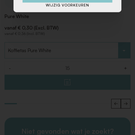
WIJZIG VOORKEUREN
Pure White
vanaf € 0,30 (Excl. BTW)
vanaf € 0,36 (Incl. BTW)
Kies type
-
+
Aantal
Niet gevonden wat je zoekt?