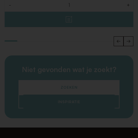
-
+
Aantal
Niet gevonden wat je zoekt?
ZOEKEN
INSPIRATIE