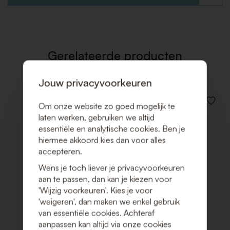
TOE
AAN
VERLAN
Gerelateerde producten
Jouw privacyvoorkeuren
VOEG
Om onze website zo goed mogelijk te
TOE
laten werken, gebruiken we altijd
AAN
essentiële en analytische cookies. Ben je
VERLAN
hiermee akkoord kies dan voor alles
accepteren.
Wens je toch liever je privacyvoorkeuren
aan te passen, dan kan je kiezen voor
'Wijzig voorkeuren'. Kies je voor
'weigeren', dan maken we enkel gebruik
van essentiële cookies. Achteraf
aanpassen kan altijd via onze cookies