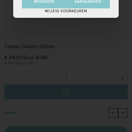
WEIGEREN
AANVAARDEN
WIJZIG VOORKEUREN
Cactus Column 205cm
€ 34,00 (Excl. BTW)
€ 41,14 (Incl. BTW)
-
+
Aantal