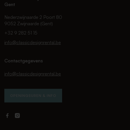
Gent
Nederzwijnaarde 2 Poort 80
9052 Zwijnaarde (Gent)
+32 9 282 51 15
info@classicdesignrental.be
Contactgegevens
info@classicdesignrental.be
OPENINGSUREN & INFO
Facebook
Instagram
Classic
Classic
Design
Design