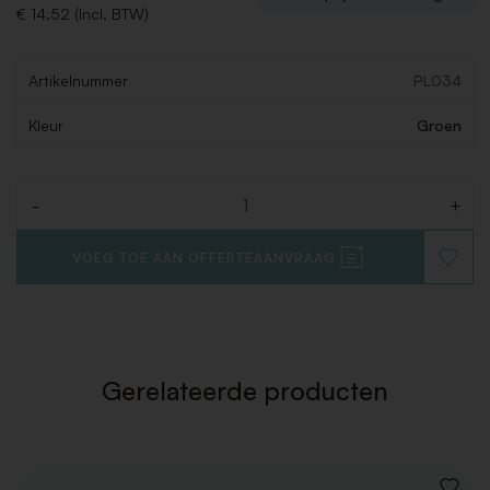
€ 14,52 (Incl. BTW)
Artikelnummer
PL034
Kleur
Groen
-
+
Aantal
VOEG TOE AAN OFFERTEAANVRAAG
VOEG
TOE
AAN
VERLAN
Gerelateerde producten