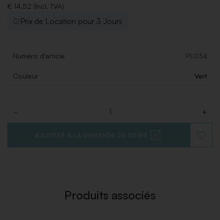
€ 14,52 (Incl. TVA)
Prix de Location pour 3 Jours
Numéro d'article
PL034
Couleur
Vert
-
+
Quantité
AJOUTER À LA DEMANDE DE DEVIS
AJOUT
À
LA
LISTE
DE
SOUHAI
Produits associés