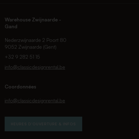
Warehouse Zwijnaarde -
Gand
Nederzwijnaarde 2 Poort 80
9052 Zwijnaarde (Gent)
+32 9 282 51 15
info@classicdesignrental.be
Coordonnées
info@classicdesignrental.be
HEURES D'OUVERTURE & INFOS