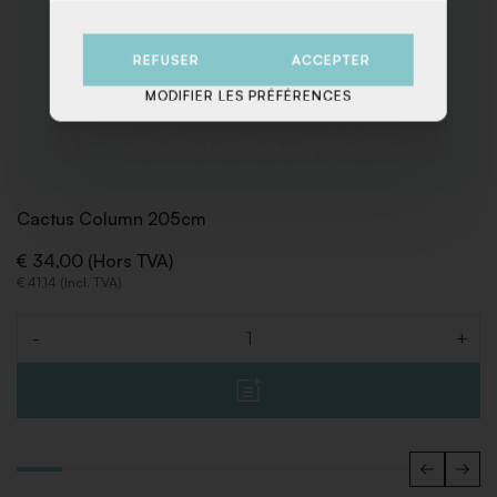
REFUSER
ACCEPTER
MODIFIER LES PRÉFÉRENCES
Cactus Column 205cm
€ 34,00 (Hors TVA)
€ 41,14 (Incl. TVA)
-
+
Quantité