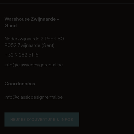
Warehouse Zwijnaarde -
Gand
Nederzwijnaarde 2 Poort 80
9052 Zwijnaarde (Gent)
+32 9 282 51 15
info@classicdesignrental.be
Coordonnées
info@classicdesignrental.be
HEURES D'OUVERTURE & INFOS