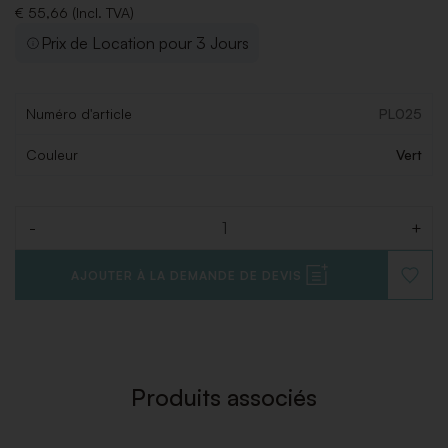
€ 55,66 (Incl. TVA)
Prix de Location pour 3 Jours
Numéro d'article
PL025
Couleur
Vert
-
+
Quantité
AJOUTER À LA DEMANDE DE DEVIS
AJOUT
À
LA
LISTE
DE
SOUHAI
Produits associés