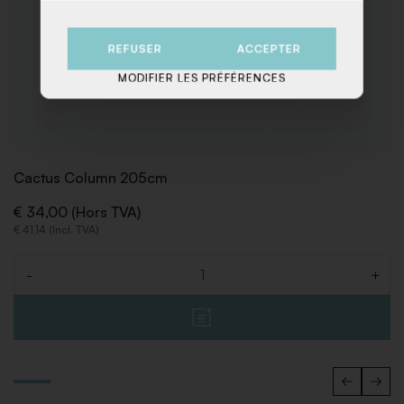
REFUSER
ACCEPTER
MODIFIER LES PRÉFÉRENCES
Cactus Column 205cm
€ 34,00 (Hors TVA)
€ 41,14 (Incl. TVA)
-
+
Quantité