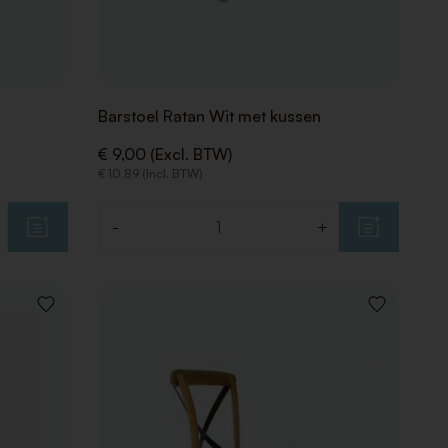
Barstoel Ratan Wit met kussen
€ 9,00 (Excl. BTW)
€ 10,89 (Incl. BTW)
-
+
Aantal
VOEG
VOEG
TOE
TOE
AAN
AAN
VERLANGLIJST
VERLANGLIJ