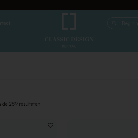
tact
Begin met z
 de 289 resultaten
VOEG
TOE