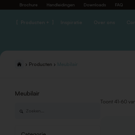
Brochure
Handleidingen
Downloads
FAQ
Producten +
Inspiratie
Over ons
Con
Producten
Meubilair
Meubilair
Toont 41-60 van
Categorie