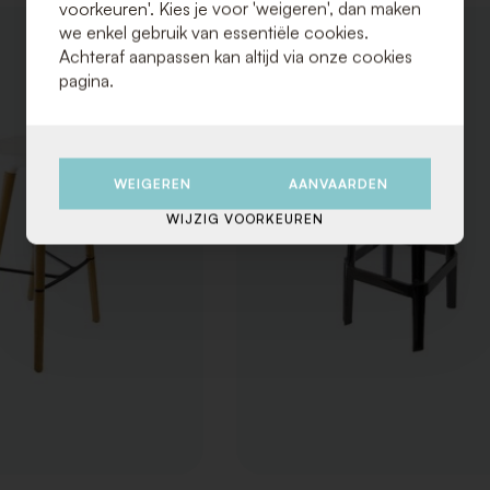
voorkeuren'. Kies je voor 'weigeren', dan maken
we enkel gebruik van essentiële cookies.
VOEG
Achteraf aanpassen kan altijd via onze cookies
TOE
AAN
pagina.
VERLANGLIJST
WEIGEREN
AANVAARDEN
WIJZIG VOORKEUREN