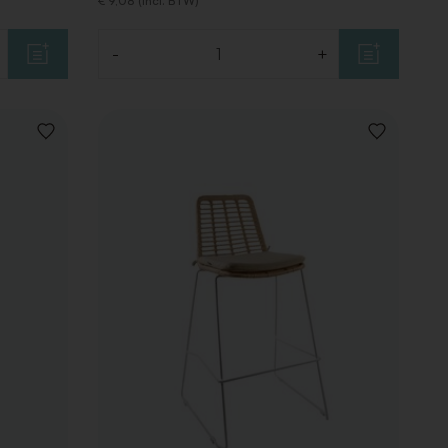
€ 9,08 (Incl. BTW)
-
+
Aantal
VOEG
VOEG
TOE
TOE
AAN
AAN
VERLANGLIJST
VERLANGLIJ