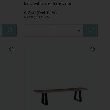
Barstoel Tower Transparant
€ 7,50 (Excl. BTW)
€ 9,08 (Incl. BTW)
-
+
Aantal
VOEG
VOEG
TOE
TOE
AAN
AAN
VERLANGLIJST
VERLANGLIJ