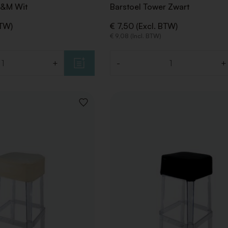
Q&M Wit
Barstoel Tower Zwart
BTW)
€ 7,50 (Excl. BTW)
€ 9,08 (Incl. BTW)
+
-
+
Aantal
VOEG
TOE
AAN
VERLANGLIJST