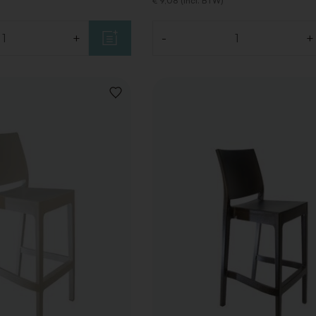
€ 9,08 (Incl. BTW)
+
-
+
Aantal
VOEG
TOE
AAN
VERLANGLIJST