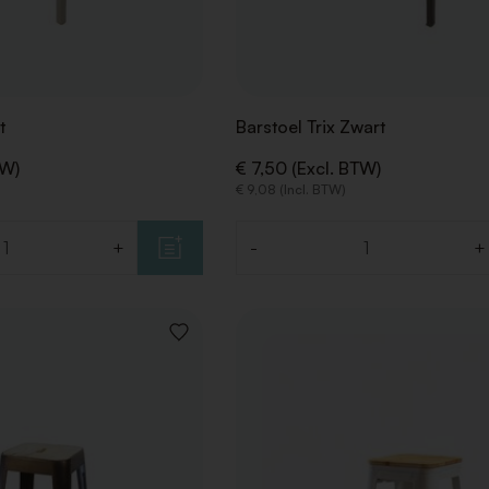
t
Barstoel Trix Zwart
TW)
€ 7,50 (Excl. BTW)
€ 9,08 (Incl. BTW)
+
-
+
Aantal
VOEG
TOE
AAN
VERLANGLIJST