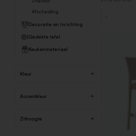
Displays
€ 9,08 (Incl. BTW)
Afscheiding
-
Aantal
Decoratie en Inrichting
Gedekte tafel
Keukenmateriaal
Kleur
Accentkleur
Zithoogte