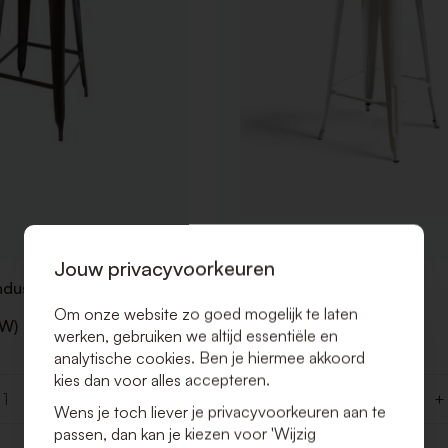
Jouw privacyvoorkeuren
Industrial Zwart
Barstoel Eiffel Industrial Wit
Om onze website zo goed mogelijk te laten
TW)
€ 7,50 (Excl. BTW)
werken, gebruiken we altijd essentiële en
€ 9,08 (Incl. BTW)
analytische cookies. Ben je hiermee akkoord
kies dan voor alles accepteren.
+
-
+
Aantal
Wens je toch liever je privacyvoorkeuren aan te
passen, dan kan je kiezen voor 'Wijzig