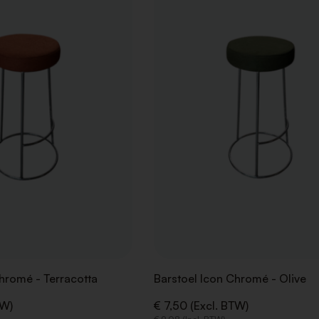
AAN
VERLANGLIJST
hromé - Terracotta
Barstoel Icon Chromé - Olive
TW)
€ 7,50 (Excl. BTW)