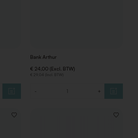
Bank Arthur
€ 24,00 (Excl. BTW)
€ 29,04 (Incl. BTW)
-
+
Aantal
VOEG
VOEG
TOE
TOE
AAN
AAN
VERLANGLIJST
VERLANGLIJ