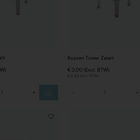
it
Kussen Tower Zwart
TW)
€ 2,00 (Excl. BTW)
€ 2,42 (Incl. BTW)
+
-
+
Aantal
VOEG
TOE
AAN
VERLANGLIJST