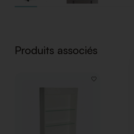
Produits associés
AJOUTER
À
LA
LISTE
DE
SOUHAITS