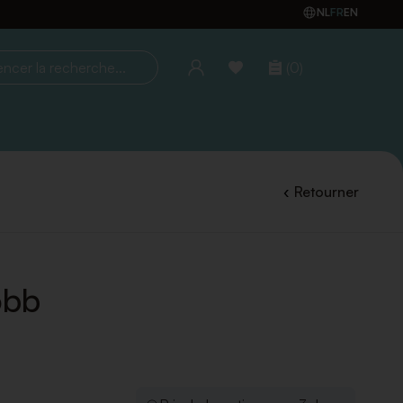
NL
FR
EN
(0)
la recherche...
Retourner
obb