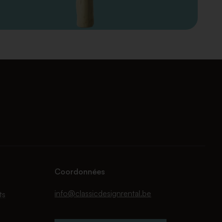
Coordonnées
info@classicdesignrental.be
ts