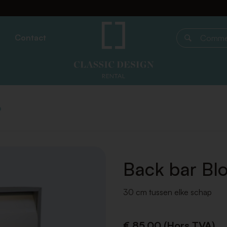
Contact
Commencer 
b
Back bar Bl
30 cm tussen elke schap
€ 85,00 (Hors TVA)