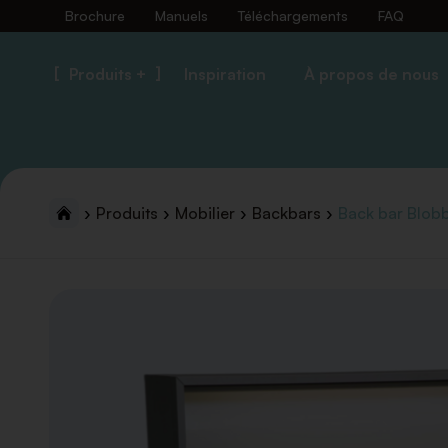
Brochure
Manuels
Téléchargements
FAQ
Produits +
Inspiration
À propos de nous
Produits
Mobilier
Backbars
Back bar Blob