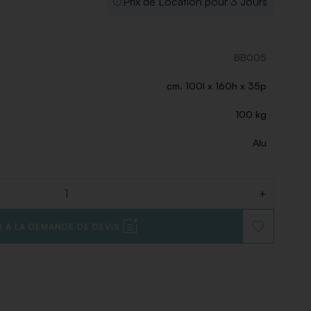
Prix de Location pour 3 Jours
BB005
cm. 100l x 160h x 35p
100 kg
Alu
+
 À LA DEMANDE DE DEVIS
AJOUTER
À
LA
LISTE
DE
SOUHAITS