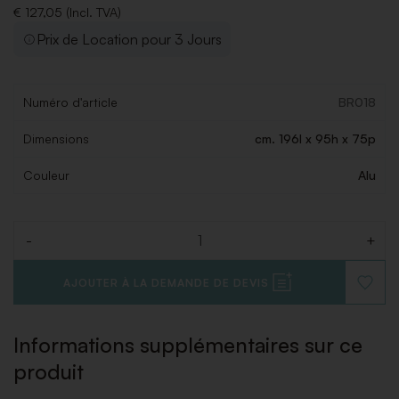
€ 127,05 (Incl. TVA)
Prix de Location pour 3 Jours
Numéro d'article
BR018
Dimensions
cm. 196l x 95h x 75p
Couleur
Alu
-
+
Quantité
AJOUTER À LA DEMANDE DE DEVIS
AJOUT
À
LA
LISTE
Informations supplémentaires sur ce
DE
SOUHAI
produit