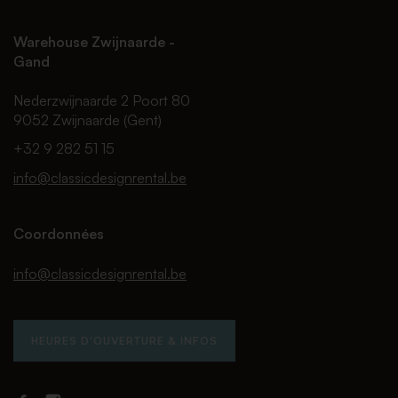
Warehouse Zwijnaarde -
Gand
Nederzwijnaarde 2 Poort 80
9052 Zwijnaarde (Gent)
+32 9 282 51 15
info@classicdesignrental.be
Coordonnées
info@classicdesignrental.be
HEURES D'OUVERTURE & INFOS