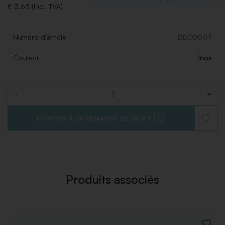
€ 3,63 (Incl. TVA)
Numéro d'article
DECO007
Couleur
Inox
-
+
Quantité
AJOUTER À LA DEMANDE DE DEVIS
AJOUT
À
LA
LISTE
DE
SOUHAI
Produits associés