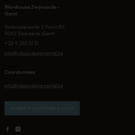
Warehouse Zwijnaarde -
Gand
Nederzwijnaarde 2 Poort 80
9052 Zwijnaarde (Gent)
+32 9 282 51 15
info@classicdesignrental.be
Coordonnées
info@classicdesignrental.be
HEURES D'OUVERTURE & INFOS
Facebook
Instagram
Classic
Classic