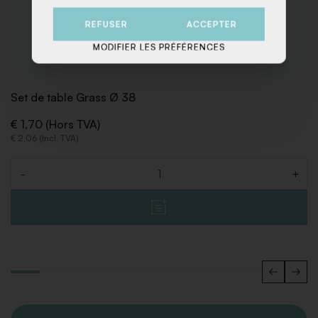
REFUSER
ACCEPTER
MODIFIER LES PRÉFÉRENCES
Set de table Grass Ø 38
€ 1,70 (Hors TVA)
€ 2,06 (Incl. TVA)
-
+
Quantité