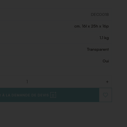
DECO018
cm. 16l x 25h x 16p
1.1 kg
Transparent
Oui
+
 À LA DEMANDE DE DEVIS
AJOUTER
À
LA
LISTE
DE
SOUHAITS