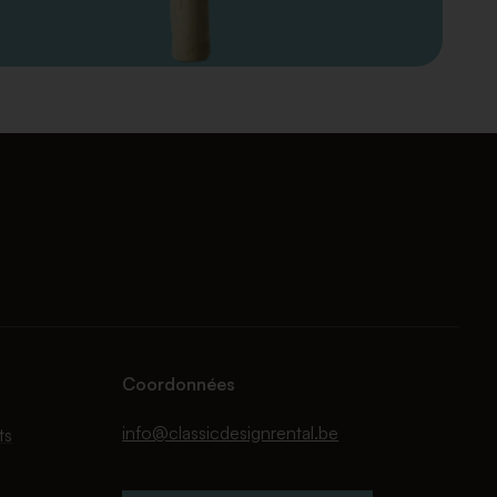
Coordonnées
info@classicdesignrental.be
ts