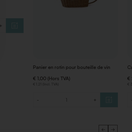
+
Panier en rotin pour bouteille de vin
Ca
€ 1,00 (Hors TVA)
€ 
€ 1,21 (Incl. TVA)
€ 3
-
+
Quantité
Q