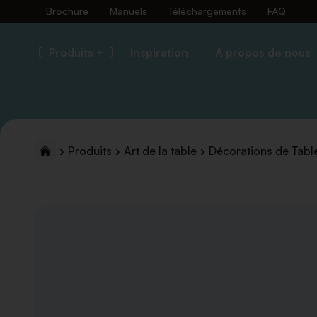
Brochure
Manuels
Téléchargements
FAQ
Produits +
Inspiration
À propos de nous
Produits
Art de la table
Décorations de Tabl