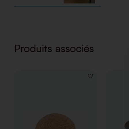
Produits associés
AJOUTER
À
LA
LISTE
DE
SOUHAITS