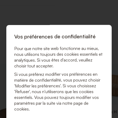
Vos préférences de confidentialité
Pour que notre site web fonctionne au mieux,
nous utilisons toujours des cookies essentiels et
analytiques. Si vous êtes d'accord, veuillez
choisir tout accepter.
AJOUTER
Si vous préférez modifier vos préférences en
À
matière de confidentialité, vous pouvez choisir
LA
LISTE
'Modifier les préférences'. Si vous choisissez
DE
'Refuser', nous n'utiliserons que les cookies
SOUHAITS
essentiels. Vous pouvez toujours modifier vos
paramètres par la suite via notre page de
cookies.
Corbeille à pain 53 x 32 x H