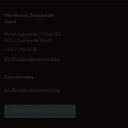
Warehouse Zwijnaarde -
Gand
Nederzwijnaarde 2 Poort 80
9052 Zwijnaarde (Gent)
+32 9 282 51 15
info@classicdesignrental.be
Coordonnées
info@classicdesignrental.be
HEURES D'OUVERTURE & INFOS