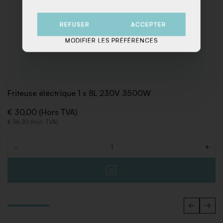
REFUSER
ACCEPTER
MODIFIER LES PRÉFÉRENCES
Friteuse éléctrique 1 x 8L 230V 3500W
€ 30,00 (Hors TVA)
€ 36,30 (Incl. TVA)
-
+
Quantité