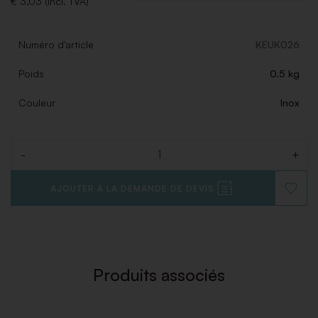
€ 3,03 (Incl. TVA)
Numéro d'article
KEUK026
Poids
0.5 kg
Couleur
Inox
-
+
Quantité
AJOUTER À LA DEMANDE DE DEVIS
AJOUT
À
LA
LISTE
DE
SOUHAI
Produits associés