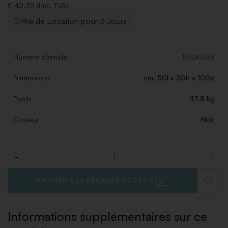
€ 42,35 (Incl. TVA)
Prix de Location pour 3 Jours
Numéro d'article
KEUK058
Dimensions
cm. 50l x 30h x 100p
Poids
47.8 kg
Couleur
Noir
-
+
Quantité
AJOUTER À LA DEMANDE DE DEVIS
AJOUT
À
LA
LISTE
Informations supplémentaires sur ce
DE
SOUHAI