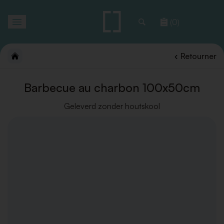
Toggle
(0)
navigation
Retourner
Barbecue au charbon 100x50cm
Geleverd zonder houtskool