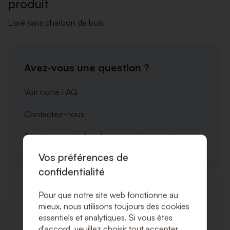
produit
Livré sans charbon de bois
Avez-vous une question ?
Voir notre FAQ
Contactez-nous
Appelez-nous à l'un de nos emplacements
Vos préférences de
confidentialité
Pour que notre site web fonctionne au
Produits associés
mieux, nous utilisons toujours des cookies
essentiels et analytiques. Si vous êtes
d'accord, veuillez choisir tout accepter.