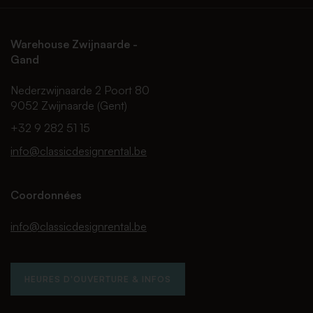
Warehouse Zwijnaarde -
Gand
Nederzwijnaarde 2 Poort 80
9052 Zwijnaarde (Gent)
+32 9 282 51 15
info@classicdesignrental.be
Coordonnées
info@classicdesignrental.be
HEURES D'OUVERTURE & INFOS