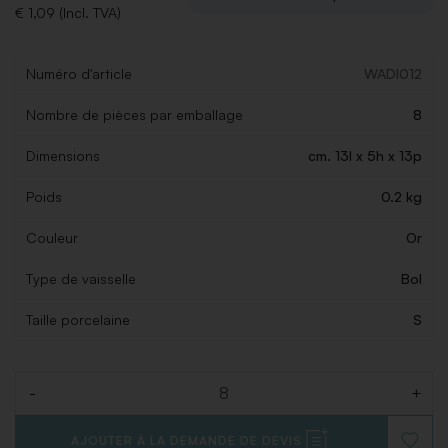
€ 1,09 (Incl. TVA)
Numéro d'article
WADI012
Nombre de pièces par emballage
8
Dimensions
cm. 13l x 5h x 13p
Poids
0.2 kg
Couleur
Or
Type de vaisselle
Bol
Taille porcelaine
S
-
+
Quantité
AJOUTER À LA DEMANDE DE DEVIS
AJOUT