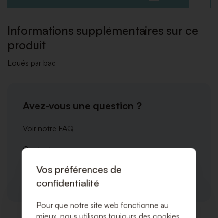
À
LA
LISTE
Informations supplémentaires sur ce
DE
SOUHAI
produit
Loués par bac
Avez-vous une question ?
Voir notre FAQ
Contactez-nous
Vos préférences de
Appelez-nous à l'un de nos emplacements
confidentialité
Pour que notre site web fonctionne au
mieux, nous utilisons toujours des cookies