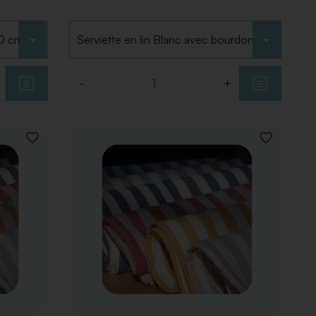
Choisir le type
-
+
Quantité
AJOUTER
AJOUTER
À
À
LA
LA
LISTE
LISTE
DE
DE
SOUHAITS
SOUHAITS