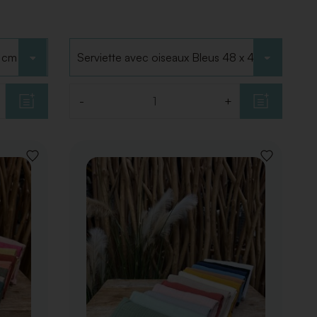
Choisir le type
-
+
Quantité
AJOUTER
AJOUTER
À
À
LA
LA
LISTE
LISTE
DE
DE
SOUHAITS
SOUHAITS