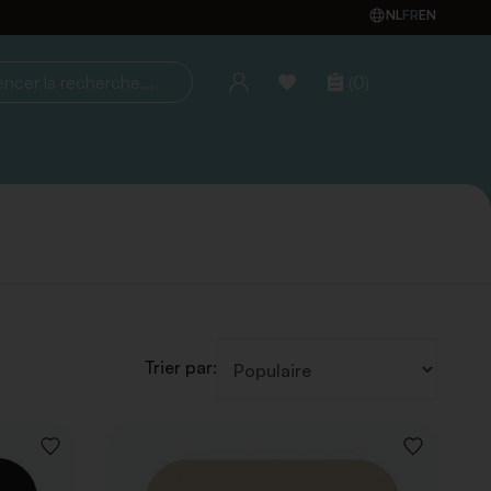
NL
FR
EN
(0)
la recherche...
Trier par:
AJOUTER
AJOUTER
À
À