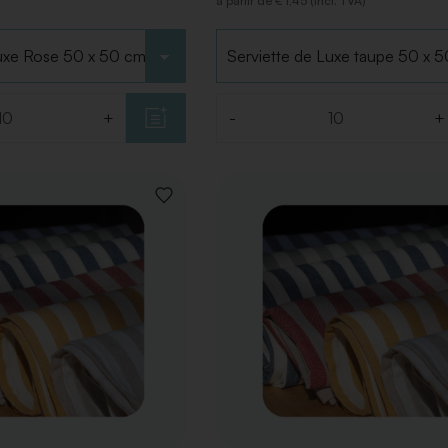
à partir de € 1,45 (Incl. TVA)
Choisir le type
+
-
+
Quantité
AJOUTER
À
LA
LISTE
DE
SOUHAITS