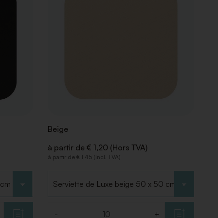
LA
LA
LISTE
LISTE
DE
DE
SOUHAITS
SOUHAITS
Beige
à partir de € 1,20 (Hors TVA)
à partir de € 1,45 (Incl. TVA)
Choisir le type
-
+