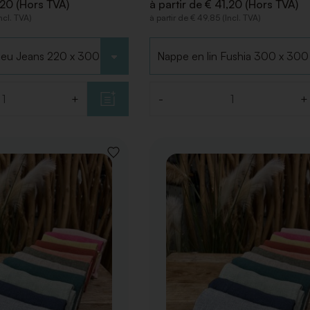
,20 (Hors TVA)
à partir de € 41,20 (Hors TVA)
ncl. TVA)
à partir de € 49,85 (Incl. TVA)
Choisir le type
+
-
+
Quantité
AJOUTER
À
LA
LISTE
DE
SOUHAITS