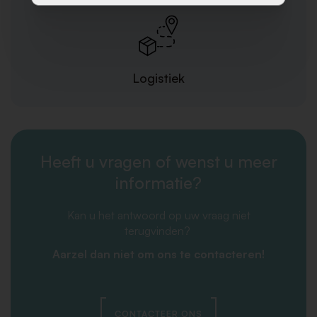
Logistiek
Heeft u vragen of wenst u meer
informatie?
Kan u het antwoord op uw vraag niet
terugvinden?
Aarzel dan niet om ons te contacteren!
CONTACTEER ONS