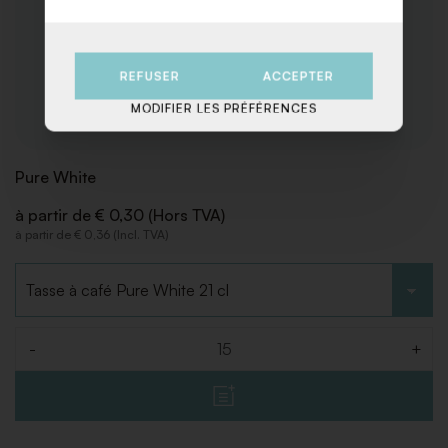
REFUSER
ACCEPTER
MODIFIER LES PRÉFÉRENCES
Pure White
à partir de € 0,30 (Hors TVA)
à partir de € 0,36 (Incl. TVA)
Choisir le type
-
+
Quantité