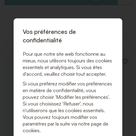
À
LA
LISTE
DE
SOUHAI
Vos préférences de
Produits associés
confidentialité
Pour que notre site web fonctionne au
mieux, nous utilisons toujours des cookies
AJOUT
essentiels et analytiques. Si vous êtes
À
d'accord, veuillez choisir tout accepter.
LA
LISTE
Si vous préférez modifier vos préférences
DE
SOUHA
en matière de confidentialité, vous
pouvez choisir 'Modifier les préférences'.
Si vous choisissez 'Refuser', nous
n'utiliserons que les cookies essentiels.
Vous pouvez toujours modifier vos
paramètres par la suite via notre page de
cookies.