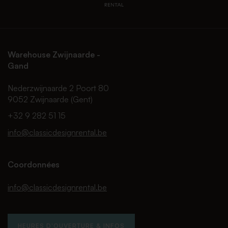
Warehouse Zwijnaarde -
Gand
Nederzwijnaarde 2 Poort 80
9052 Zwijnaarde (Gent)
+32 9 282 51 15
info@classicdesignrental.be
Coordonnées
info@classicdesignrental.be
HEURES D'OUVERTURE & INFOS