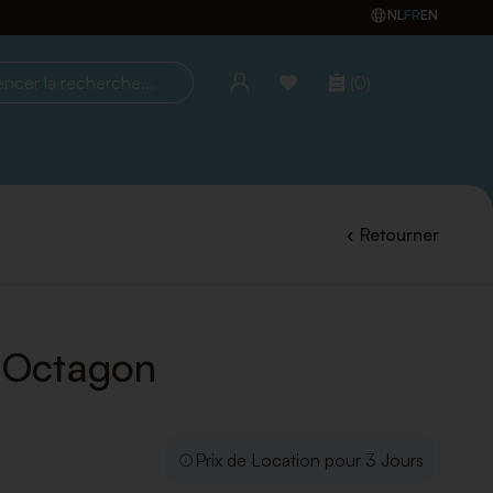
NL
FR
EN
(0)
la recherche...
Retourner
é Octagon
Prix de Location pour 3 Jours