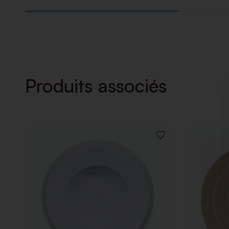
Produits associés
AJOUTER
À
LA
LISTE
DE
SOUHAITS