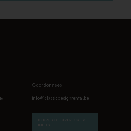
Coordonnées
info@classicdesignrental.be
ts
HEURES D'OUVERTURE &
INFOS