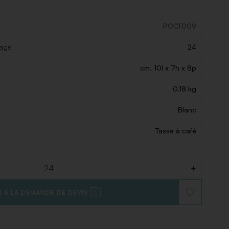
POCT009
lage
24
cm. 10l x 7h x 8p
0.18 kg
Blanc
Tasse à café
+
 À LA DEMANDE DE DEVIS
AJOUTER
À
LA
LISTE