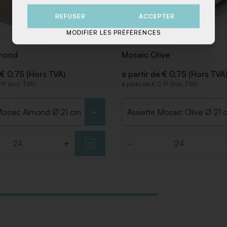
REFUSER
ACCEPTER
MODIFIER LES PRÉFÉRENCES
mond
Mosaic Olive
 € 0,75 (Hors TVA)
à partir de € 0,75 (Hors TVA
,91 (Incl. TVA)
à partir de € 0,91 (Incl. TVA)
 type
Choisir le type
+
-
Quantité