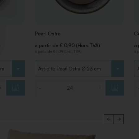
Pearl Ostra
Ce
)
à partir de € 0,90 (Hors TVA)
à 
à partir de € 1,09 (Incl. TVA)
à p
Choisir le type
Ch
+
-
+
Quantité
Q