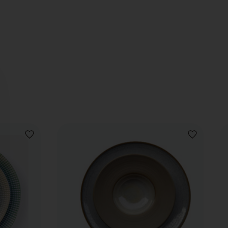
AJOUTER
AJOUTER
À
À
LA
LA
LISTE
LISTE
DE
DE
SOUHAITS
SOUHAITS