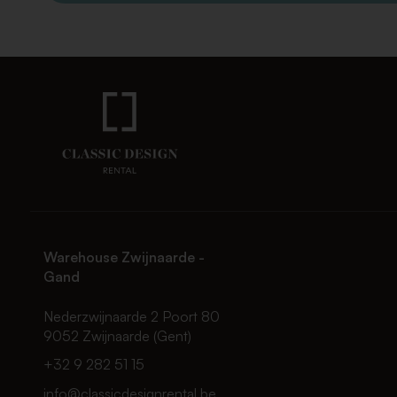
Warehouse Zwijnaarde -
Gand
Nederzwijnaarde 2 Poort 80
9052 Zwijnaarde (Gent)
+32 9 282 51 15
info@classicdesignrental.be