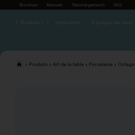
Brochure
Manuels
Téléchargements
FAQ
Produits +
Inspiration
À propos de nous
Produits
Art de la table
Porcelaine
Octago