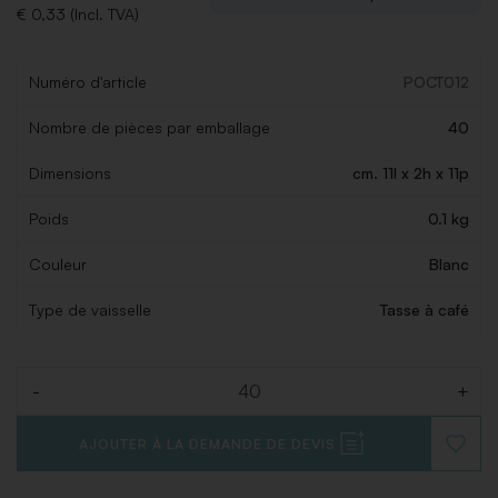
€ 0,33 (Incl. TVA)
Numéro d'article
POCT012
Nombre de pièces par emballage
40
Dimensions
cm. 11l x 2h x 11p
Poids
0.1 kg
Couleur
Blanc
Type de vaisselle
Tasse à café
-
+
Quantité
AJOUTER À LA DEMANDE DE DEVIS
AJOUT
À
LA