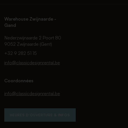
Warehouse Zwijnaarde -
Gand
Nederzwijnaarde 2 Poort 80
9052 Zwijnaarde (Gent)
+32 9 282 51 15
info@classicdesignrental.be
Coordonnées
info@classicdesignrental.be
HEURES D'OUVERTURE & INFOS