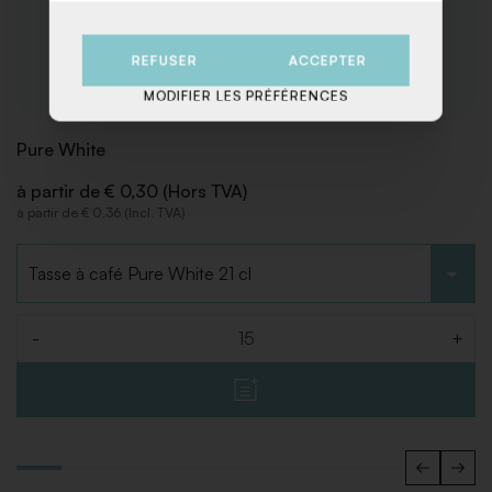
REFUSER
ACCEPTER
MODIFIER LES PRÉFÉRENCES
Pure White
à partir de € 0,30 (Hors TVA)
à partir de € 0,36 (Incl. TVA)
Choisir le type
-
+
Quantité