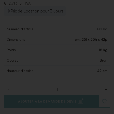
€ 12,71 (Incl. TVA)
Prix de Location pour 3 Jours
Numéro d'article
FP016
Dimensions
cm. 25l x 25h x 42p
Poids
18 kg
Couleur
Brun
Hauteur d'assise
42 cm
-
+
Quantité
AJOUTER À LA DEMANDE DE DEVIS
AJOUT
À
LA