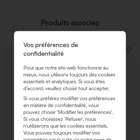
LISTE
DE
SOUHAI
Produits associés
Vos préférences de
confidentialité
AJOUT
À
LA
Pour que notre site web fonctionne au
LISTE
DE
mieux, nous utilisons toujours des cookies
SOUHA
essentiels et analytiques. Si vous êtes
d'accord, veuillez choisir tout accepter.
Si vous préférez modifier vos préférences
en matière de confidentialité, vous
pouvez choisir 'Modifier les préférences'.
Si vous choisissez 'Refuser', nous
n'utiliserons que les cookies essentiels.
Vous pouvez toujours modifier vos
paramètres par la suite via notre page de