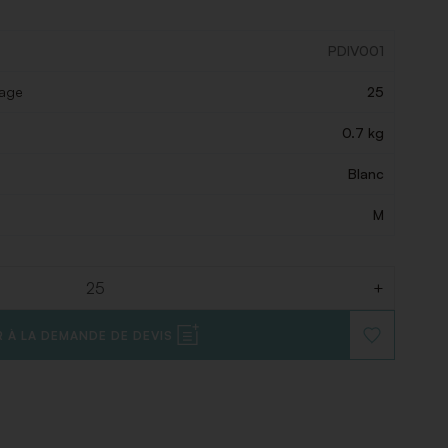
PDIV001
lage
25
0.7 kg
Blanc
M
+
 À LA DEMANDE DE DEVIS
AJOUTER
À
LA
LISTE
DE
SOUHAITS