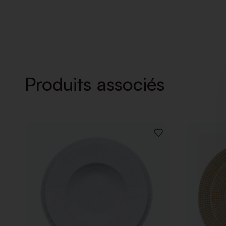
Produits associés
AJOUTER
À
LA
LISTE
DE
SOUHAITS