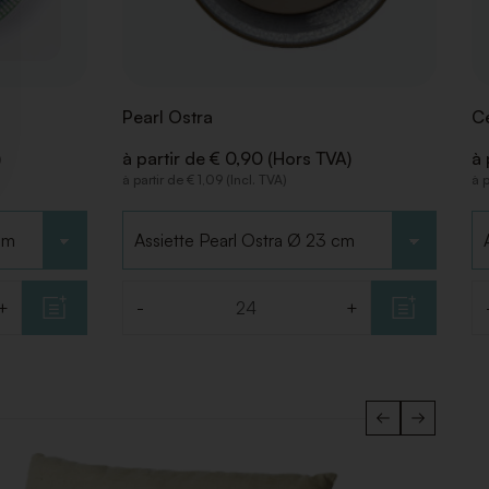
Pearl Ostra
Ce
)
à partir de € 0,90 (Hors TVA)
à 
à partir de € 1,09 (Incl. TVA)
à p
Choisir le type
Ch
+
-
+
Quantité
Q