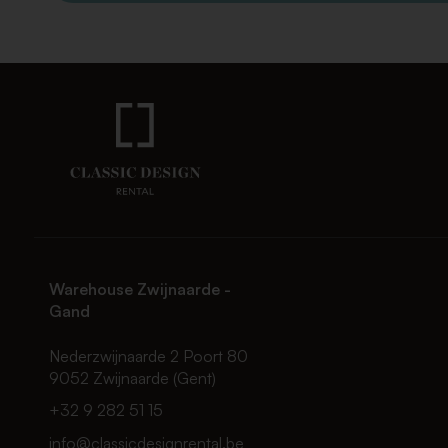
Warehouse Zwijnaarde -
Gand
Nederzwijnaarde 2 Poort 80
9052 Zwijnaarde (Gent)
+32 9 282 51 15
info@classicdesignrental.be