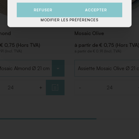
REFUSER
ACCEPTER
MODIFIER LES PRÉFÉRENCES
mond
Mosaic Olive
 € 0,75 (Hors TVA)
à partir de € 0,75 (Hors TVA
,91 (Incl. TVA)
à partir de € 0,91 (Incl. TVA)
 type
Choisir le type
+
-
Quantité