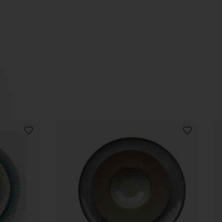
AJOUTER
AJOUTER
À
À
LA
LA
LISTE
LISTE
DE
DE
SOUHAITS
SOUHAITS