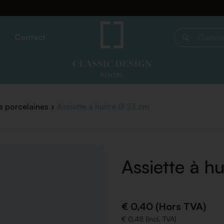
Contact
Commencer 
s porcelaines
Assiette à huitre Ø 23 cm
Assiette à h
€ 0,40 (Hors TVA)
€ 0,48 (Incl. TVA)