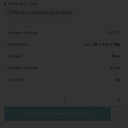
€ 14,52 (Incl. TVA)
Prix de Location pour 3 Jours
Numéro d'article
FP036
Dimensions
cm. 38l x 51h x 38p
Couleur
Brun
Hauteur d'assise
51 cm
Outdoor
Oui
-
+
Quantité
AJOUTER À LA DEMANDE DE DEVIS
AJOUT
À
LA