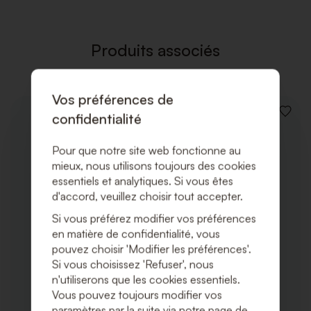
LISTE
DE
SOUHAI
Produits associés
Vos préférences de
confidentialité
AJOUT
À
LA
Pour que notre site web fonctionne au
LISTE
DE
mieux, nous utilisons toujours des cookies
SOUHA
essentiels et analytiques. Si vous êtes
d'accord, veuillez choisir tout accepter.
Si vous préférez modifier vos préférences
en matière de confidentialité, vous
pouvez choisir 'Modifier les préférences'.
Si vous choisissez 'Refuser', nous
n'utiliserons que les cookies essentiels.
Vous pouvez toujours modifier vos
paramètres par la suite via notre page de