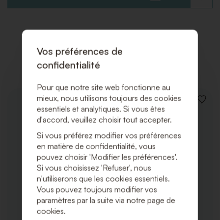
À
LA
LISTE
DE
SOUHAI
Vos préférences de
Produits associés
confidentialité
Pour que notre site web fonctionne au
mieux, nous utilisons toujours des cookies
AJOUT
essentiels et analytiques. Si vous êtes
À
d'accord, veuillez choisir tout accepter.
LA
LISTE
Si vous préférez modifier vos préférences
DE
SOUHA
en matière de confidentialité, vous
pouvez choisir 'Modifier les préférences'.
Si vous choisissez 'Refuser', nous
n'utiliserons que les cookies essentiels.
Vous pouvez toujours modifier vos
paramètres par la suite via notre page de
cookies.