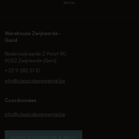
Warehouse Zwijnaarde -
Gand
Nederzwijnaarde 2 Poort 80
9052 Zwijnaarde (Gent)
+32 9 282 51 15
info@classicdesignrental.be
Coordonnées
info@classicdesignrental.be
HEURES D'OUVERTURE & INFOS