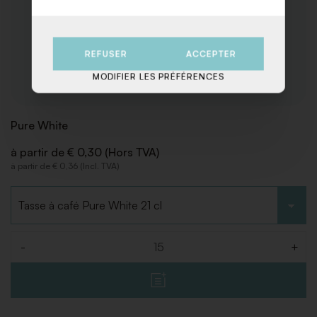
REFUSER
ACCEPTER
MODIFIER LES PRÉFÉRENCES
Pure White
à partir de € 0,30 (Hors TVA)
à partir de € 0,36 (Incl. TVA)
Choisir le type
-
+
Quantité