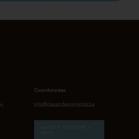
Coordonnées
info@classicdesignrental.be
ts
HEURES D'OUVERTURE &
INFOS