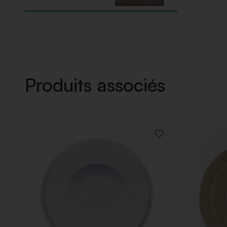
Produits associés
AJOUTER
À
LA
LISTE
DE
SOUHAITS