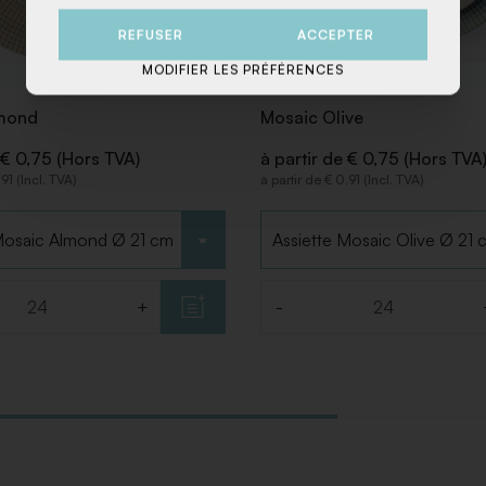
REFUSER
ACCEPTER
MODIFIER LES PRÉFÉRENCES
mond
Mosaic Olive
 € 0,75 (Hors TVA)
à partir de € 0,75 (Hors TVA
,91 (Incl. TVA)
à partir de € 0,91 (Incl. TVA)
 type
Choisir le type
+
-
Quantité