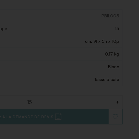
PBIL005
lage
15
cm. 9l x 5h x 10p
0.17 kg
Blanc
Tasse à café
+
 À LA DEMANDE DE DEVIS
AJOUTER
À
LA
LISTE