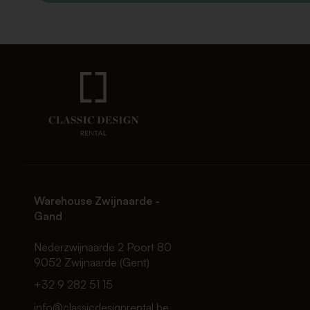
Warehouse Zwijnaarde -
Gand
Nederzwijnaarde 2 Poort 80
9052 Zwijnaarde (Gent)
+32 9 282 51 15
info@classicdesignrental.be