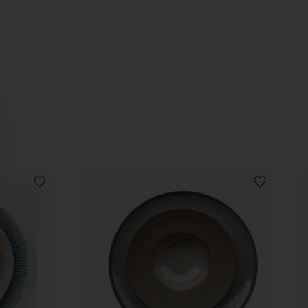
AJOUTER
AJOUTER
À
À
LA
LA
LISTE
LISTE
DE
DE
SOUHAITS
SOUHAITS