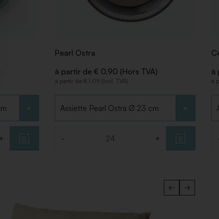
Pearl Ostra
Ce
)
à partir de € 0,90 (Hors TVA)
à 
à partir de € 1,09 (Incl. TVA)
à p
Choisir le type
Ch
+
-
+
Quantité
Q