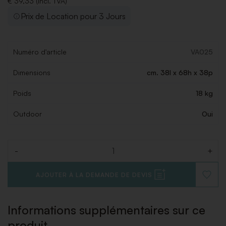
€ 39,33 (Incl. TVA)
Prix de Location pour 3 Jours
Numéro d'article
VA025
Dimensions
cm. 38l x 68h x 38p
Poids
18 kg
Outdoor
Oui
-
+
Quantité
AJOUTER À LA DEMANDE DE DEVIS
AJOUT
À
LA
LISTE
Informations supplémentaires sur ce
DE
SOUHAI
produit