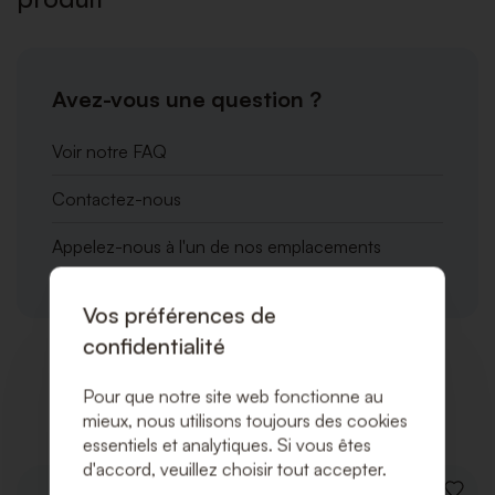
Avez-vous une question ?
Voir notre FAQ
Contactez-nous
Appelez-nous à l'un de nos emplacements
Vos préférences de
confidentialité
Produits associés
Pour que notre site web fonctionne au
mieux, nous utilisons toujours des cookies
essentiels et analytiques. Si vous êtes
d'accord, veuillez choisir tout accepter.