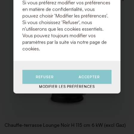
AJOUT
Si vous préférez modifier vos préférences
À
en matière de confidentialité, vous
LA
pouvez choisir 'Modifier les préférences'.
LISTE
DE
Si vous choisissez 'Refuser', nous
SOUHA
n'utiliserons que les cookies essentiels.
Vous pouvez toujours modifier vos
paramètres par la suite via notre page de
cookies.
REFUSER
ACCEPTER
MODIFIER LES PRÉFÉRENCES
Chauffe-terrasse Lounge Noir H 115 cm 6 kW (excl Gaz)