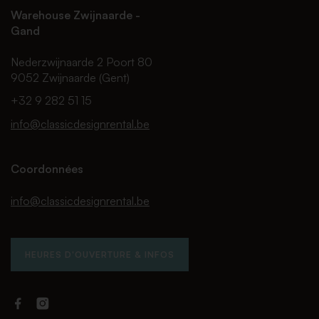
Warehouse Zwijnaarde -
Gand
Nederzwijnaarde 2 Poort 80
9052 Zwijnaarde (Gent)
+32 9 282 51 15
info@classicdesignrental.be
Coordonnées
info@classicdesignrental.be
HEURES D'OUVERTURE & INFOS
Facebook
Instagram
Classic
Classic