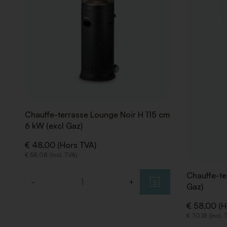
DE
SOUHAITS
Chauffe-terrasse Lounge Noir H 115 cm
6 kW (excl Gaz)
€ 48,00 (Hors TVA)
€ 58,08 (Incl. TVA)
Chauffe-te
-
+
Gaz)
Quantité
€ 58,00 (H
€ 70,18 (Incl. 