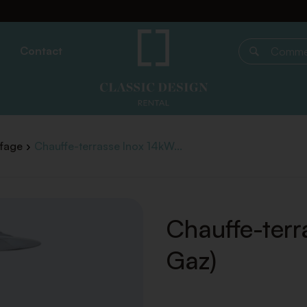
Contact
Commencer 
fage
Chauffe-terrasse Inox 14kW...
Chauffe-terr
Gaz)