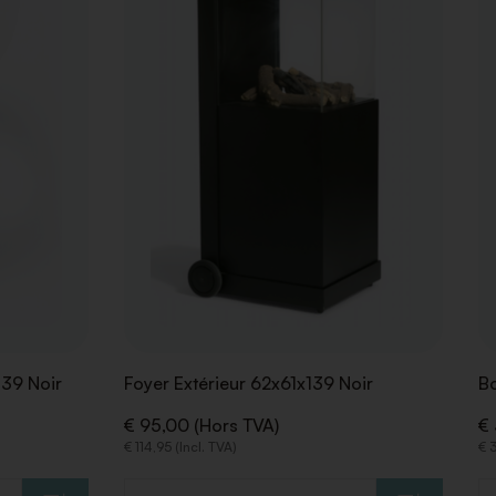
DE
DE
SOUHAITS
SOUHAITS
139 Noir
Foyer Extérieur 62x61x139 Noir
B
€ 95,00 (Hors TVA)
€ 
€ 114,95 (Incl. TVA)
€ 3