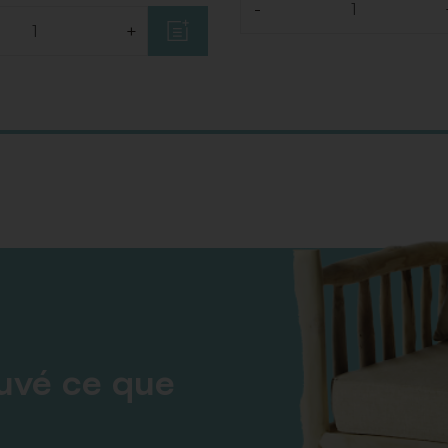
-
Quantité
+
ouvé ce que