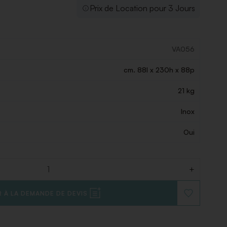
Prix de Location pour 3 Jours
VA056
cm. 88l x 230h x 88p
21 kg
Inox
Oui
+
 À LA DEMANDE DE DEVIS
AJOUTER
À
LA
LISTE