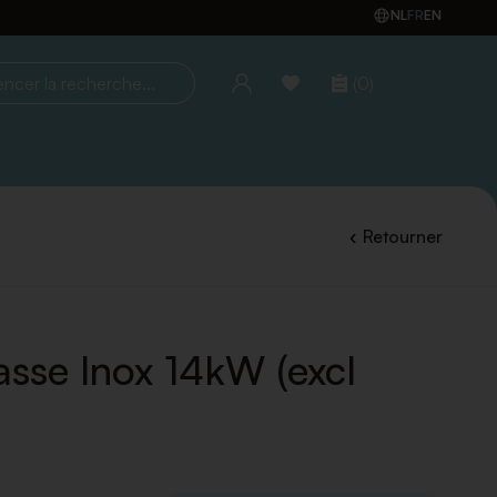
NL
FR
EN
(0)
la recherche...
Retourner
asse Inox 14kW (excl