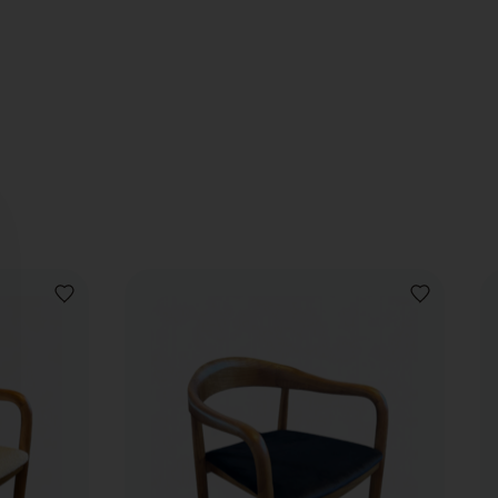
AJOUTER
AJOUTER
À
À
LA
LA
LISTE
LISTE
DE
DE
SOUHAITS
SOUHAITS