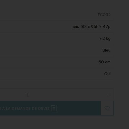
FC032
cm. 50l x 96h x 47p
7.2 kg
Bleu
50 cm
Oui
+
 À LA DEMANDE DE DEVIS
AJOUTER
À
LA
LISTE