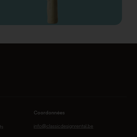
Coordonnées
info@classicdesignrental.be
ts