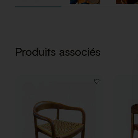
Produits associés
AJOUTER
À
LA
LISTE
DE
SOUHAITS