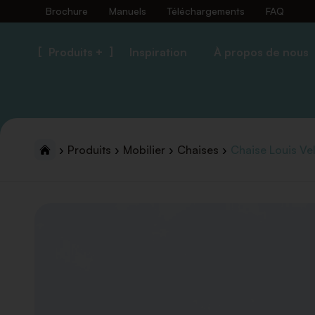
Brochure
Manuels
Téléchargements
FAQ
Produits +
Inspiration
À propos de nous
Produits
Mobilier
Chaises
Chaise Louis Vel