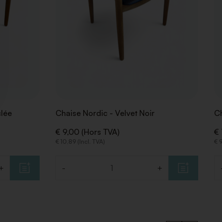
clée
Chaise Nordic - Velvet Noir
C
€ 9,00 (Hors TVA)
€ 
€ 10,89 (Incl. TVA)
€ 9
+
-
+
Quantité
Q