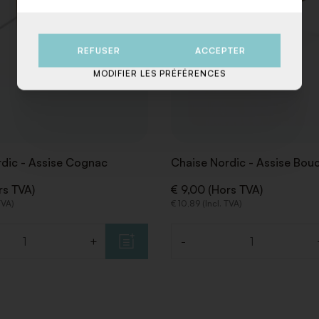
REFUSER
ACCEPTER
MODIFIER LES PRÉFÉRENCES
dic - Assise Cognac
Chaise Nordic - Assise Bou
rs TVA)
€ 9,00 (Hors TVA)
TVA)
€ 10,89 (Incl. TVA)
+
-
Quantité