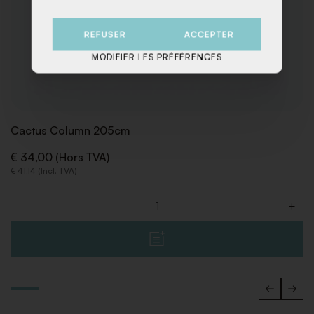
REFUSER
ACCEPTER
MODIFIER LES PRÉFÉRENCES
Cactus Column 205cm
€ 34,00 (Hors TVA)
€ 41,14 (Incl. TVA)
-
+
Quantité