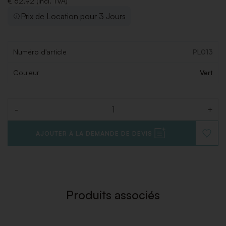
€ 62,92 (Incl. TVA)
Prix de Location pour 3 Jours
Numéro d'article
PL013
Couleur
Vert
-
+
Quantité
AJOUTER À LA DEMANDE DE DEVIS
AJOUT
À
LA
LISTE
DE
SOUHAI
Produits associés