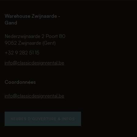
Warehouse Zwijnaarde -
Gand
Nederzwijnaarde 2 Poort 80
9052 Zwijnaarde (Gent)
+32 9 282 51 15
info@classicdesignrental.be
Coordonnées
info@classicdesignrental.be
HEURES D'OUVERTURE & INFOS