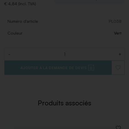
€ 4,84 (Incl. TVA)
Numéro d'article
PL038
Couleur
Vert
-
+
Quantité
AJOUTER À LA DEMANDE DE DEVIS
AJOUT
À
LA
LISTE
DE
SOUHAI
Produits associés