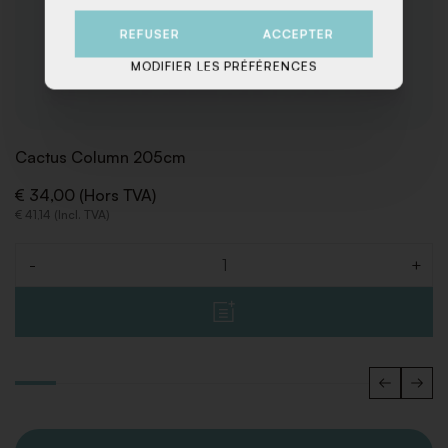
REFUSER
ACCEPTER
MODIFIER LES PRÉFÉRENCES
Cactus Column 205cm
€ 34,00 (Hors TVA)
€ 41,14 (Incl. TVA)
-
+
Quantité