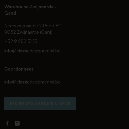
Warehouse Zwijnaarde -
Gand
Nederzwijnaarde 2 Poort 80
9052 Zwijnaarde (Gent)
+32 9 282 51 15
info@classicdesignrental.be
Coordonnées
info@classicdesignrental.be
HEURES D'OUVERTURE & INFOS
Facebook
Instagram
Classic
Classic