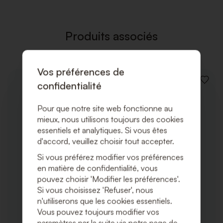
LISTE
DE
SOUHAI
Produits associés
Vos préférences de
confidentialité
AJOUT
À
LA
Pour que notre site web fonctionne au
LISTE
DE
mieux, nous utilisons toujours des cookies
SOUHA
essentiels et analytiques. Si vous êtes
d'accord, veuillez choisir tout accepter.
Si vous préférez modifier vos préférences
en matière de confidentialité, vous
pouvez choisir 'Modifier les préférences'.
Si vous choisissez 'Refuser', nous
n'utiliserons que les cookies essentiels.
Vous pouvez toujours modifier vos
paramètres par la suite via notre page de