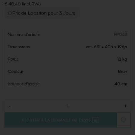
€ 48,40 (Incl. TVA)
Prix de Location pour 3 Jours
Numéro d'article
FP062
Dimensions
cm. 69l x 40h x 196p
Poids
12 kg
Couleur
Brun
Hauteur d'assise
40 cm
-
+
Quantité
AJOUTER À LA DEMANDE DE DEVIS
AJOUT
À
LA