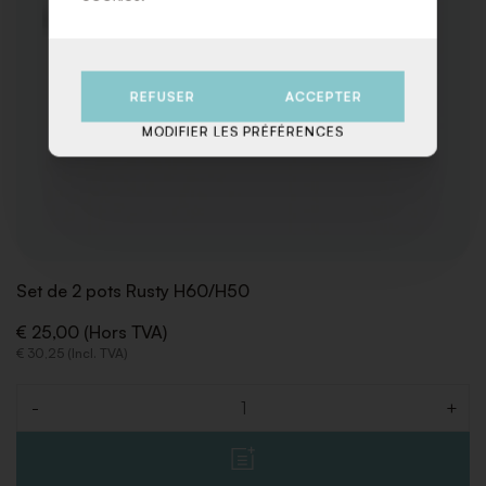
REFUSER
ACCEPTER
MODIFIER LES PRÉFÉRENCES
Set de 2 pots Rusty H60/H50
€ 25,00 (Hors TVA)
€ 30,25 (Incl. TVA)
-
+
Quantité