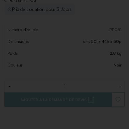
€ 18,15 (Incl. TVA)
Prix de Location pour 3 Jours
Numéro d'article
PP051
Dimensions
cm. 50l x 44h x 50p
Poids
2.8 kg
Couleur
Noir
-
+
Quantité
AJOUTER À LA DEMANDE DE DEVIS
AJOUT
À
LA
LISTE
DE
SOUHAI