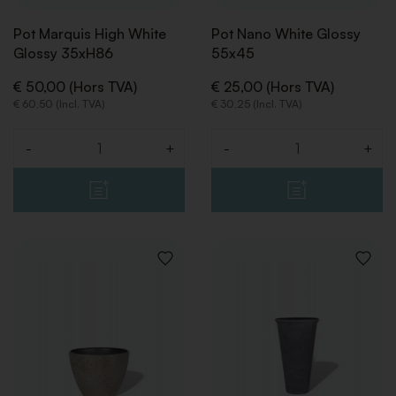
Pot Marquis High White
Pot Nano White Glossy
Glossy 35xH86
55x45
€ 50,00 (Hors TVA)
€ 25,00 (Hors TVA)
€ 60,50 (Incl. TVA)
€ 30,25 (Incl. TVA)
-
+
-
+
Quantité
Quantité
AJOUTER
AJOUT
À
À
LA
LA
LISTE
LISTE
DE
DE
SOUHAITS
SOUHA