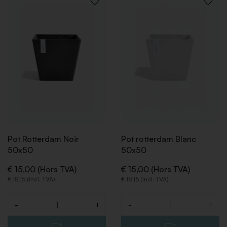
AJOUTER
AJOUT
À
À
LA
LA
LISTE
LISTE
DE
DE
SOUHAITS
SOUHA
Pot Rotterdam Noir
Pot rotterdam Blanc
50x50
50x50
€ 15,00 (Hors TVA)
€ 15,00 (Hors TVA)
€ 18,15 (Incl. TVA)
€ 18,15 (Incl. TVA)
-
+
-
+
Quantité
Quantité