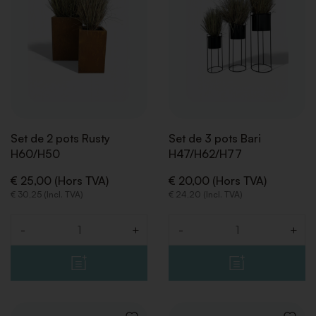
SOUHAITS
SOUHA
Set de 2 pots Rusty
Set de 3 pots Bari
H60/H50
H47/H62/H77
RETOUR
RETOUR
€ 25,00 (Hors TVA)
€ 20,00 (Hors TVA)
€ 30,25 (Incl. TVA)
€ 24,20 (Incl. TVA)
-
+
-
+
Quantité
Quantité