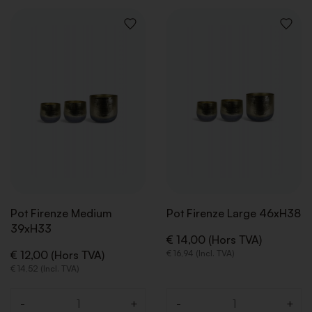
AJOUTER
AJOUT
À
À
LA
LA
LISTE
LISTE
DE
DE
SOUHAITS
SOUHA
Pot Firenze Medium
Pot Firenze Large 46xH38
39xH33
€ 14,00 (Hors TVA)
€ 12,00 (Hors TVA)
€ 16,94 (Incl. TVA)
€ 14,52 (Incl. TVA)
-
+
-
+
Quantité
Quantité