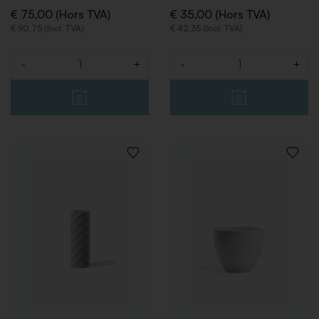
€ 75,00 (Hors TVA)
€ 35,00 (Hors TVA)
€ 90,75 (Incl. TVA)
€ 42,35 (Incl. TVA)
-
+
-
+
Quantité
Quantité
AJOUTER
AJOUT
À
À
LA
LA
LISTE
LISTE
DE
DE
SOUHAITS
SOUHA