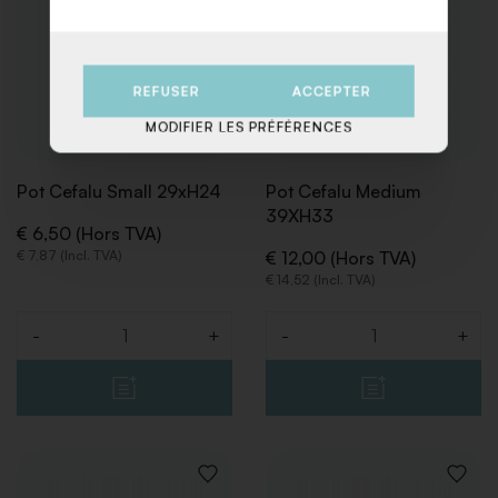
REFUSER
ACCEPTER
MODIFIER LES PRÉFÉRENCES
Pot Cefalu Small 29xH24
Pot Cefalu Medium
39XH33
€ 6,50 (Hors TVA)
€ 7,87 (Incl. TVA)
€ 12,00 (Hors TVA)
€ 14,52 (Incl. TVA)
-
+
-
+
Quantité
Quantité
AJOUTER
AJOUT