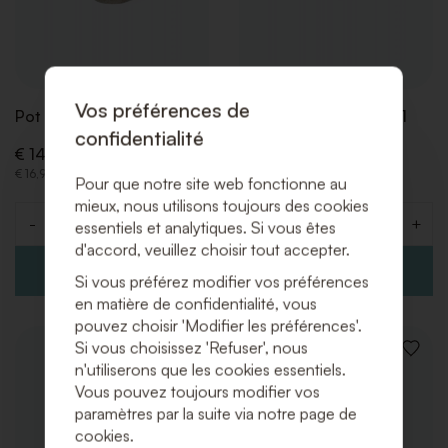
Vos préférences de
Pot Capri Large 43xH33
Pot Como High 41xH71
confidentialité
€ 14,00 (Hors TVA)
€ 27,00 (Hors TVA)
€ 16,94 (Incl. TVA)
€ 32,67 (Incl. TVA)
Pour que notre site web fonctionne au
mieux, nous utilisons toujours des cookies
-
+
-
+
essentiels et analytiques. Si vous êtes
Quantité
Quantité
d'accord, veuillez choisir tout accepter.
Si vous préférez modifier vos préférences
en matière de confidentialité, vous
pouvez choisir 'Modifier les préférences'.
Si vous choisissez 'Refuser', nous
AJOUTER
AJOUT
n'utiliserons que les cookies essentiels.
À
À
Vous pouvez toujours modifier vos
LA
LA
LISTE
LISTE
paramètres par la suite via notre page de
DE
DE
cookies.
SOUHAITS
SOUHA