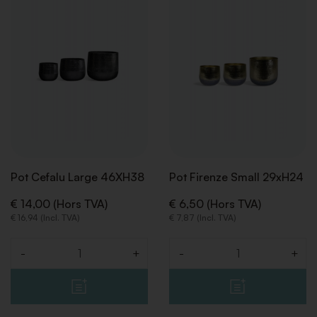
À
À
LA
LA
LISTE
LISTE
DE
DE
SOUHAITS
SOUHA
Pot Cefalu Large 46XH38
Pot Firenze Small 29xH24
€ 14,00 (Hors TVA)
€ 6,50 (Hors TVA)
€ 16,94 (Incl. TVA)
€ 7,87 (Incl. TVA)
-
+
-
+
Quantité
Quantité