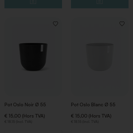
AJOUTER
AJOUT
À
À
LA
LA
LISTE
LISTE
DE
DE
SOUHAITS
SOUHA
Pot Oslo Noir Ø 55
Pot Oslo Blanc Ø 55
€ 15,00 (Hors TVA)
€ 15,00 (Hors TVA)
€ 18,15 (Incl. TVA)
€ 18,15 (Incl. TVA)