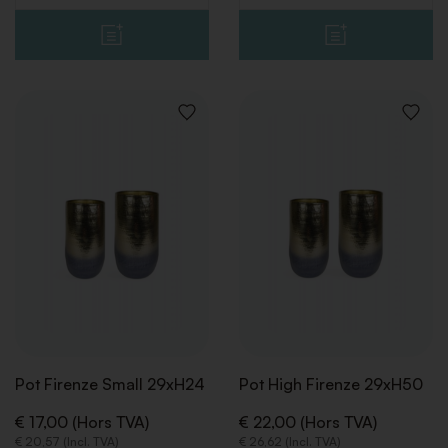
AJOUTER
AJOUT
À
À
LA
LA
LISTE
LISTE
DE
DE
SOUHAITS
SOUHA
Pot Firenze Small 29xH24
Pot High Firenze 29xH50
€ 17,00 (Hors TVA)
€ 22,00 (Hors TVA)
€ 20,57 (Incl. TVA)
€ 26,62 (Incl. TVA)