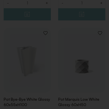
-
+
-
+
Quantité
Quantité
AJOUTER
AJOUT
À
À
LA
LA
LISTE
LISTE
DE
DE
SOUHAITS
SOUHA
Pot Bye-Bye White Glossy
Pot Marquis Low White
60x55xH100
Glossy 60xH50