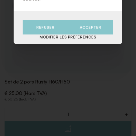
REFUSER
ACCEPTER
MODIFIER LES PRÉFÉRENCES
Set de 2 pots Rusty H60/H50
€ 25,00 (Hors TVA)
€ 30,25 (Incl. TVA)
-
+
Quantité