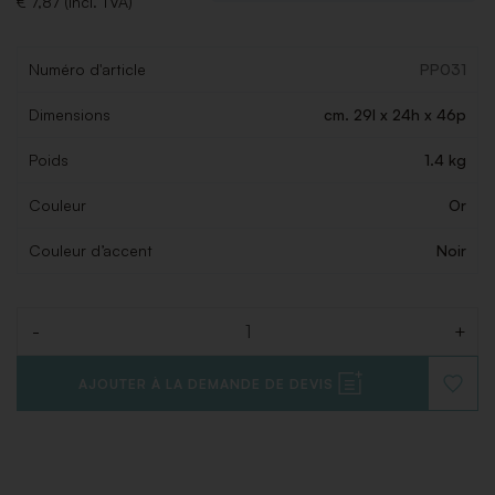
€ 7,87 (Incl. TVA)
Numéro d'article
PP031
Dimensions
cm. 29l x 24h x 46p
Poids
1.4 kg
Couleur
Or
Couleur d’accent
Noir
-
+
Quantité
AJOUTER À LA DEMANDE DE DEVIS
AJOUT
À
LA
LISTE
DE
SOUHAI