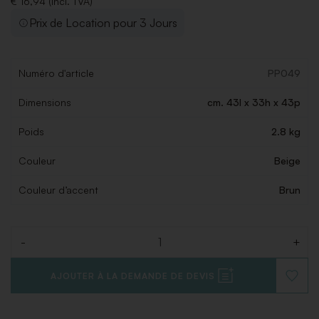
€ 16,94 (Incl. TVA)
Prix de Location pour 3 Jours
Numéro d'article
PP049
Dimensions
cm. 43l x 33h x 43p
Poids
2.8 kg
Couleur
Beige
Couleur d’accent
Brun
-
+
Quantité
AJOUTER À LA DEMANDE DE DEVIS
AJOUT
À
LA
LISTE