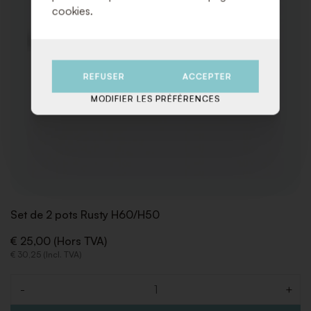
cookies.
REFUSER
ACCEPTER
MODIFIER LES PRÉFÉRENCES
Set de 2 pots Rusty H60/H50
€ 25,00 (Hors TVA)
€ 30,25 (Incl. TVA)
-
+
Quantité